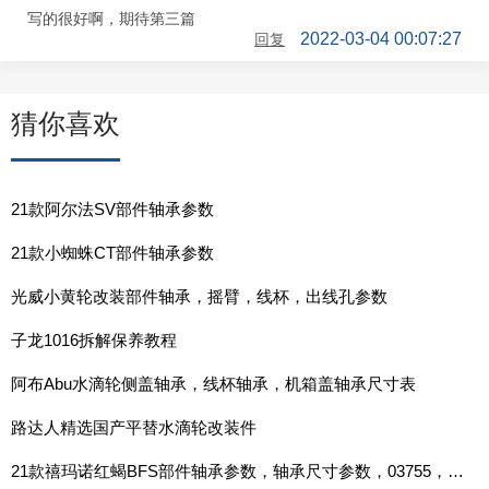
写的很好啊，期待第三篇
2022-03-04 00:07:27
回复
猜你喜欢
21款阿尔法SV部件轴承参数
21款小蜘蛛CT部件轴承参数
光威小黄轮改装部件轴承，摇臂，线杯，出线孔参数
子龙1016拆解保养教程
阿布Abu水滴轮侧盖轴承，线杯轴承，机箱盖轴承尺寸表
路达人精选国产平替水滴轮改装件
21款禧玛诺红蝎BFS部件轴承参数，轴承尺寸参数，03755，03756，03757，03758