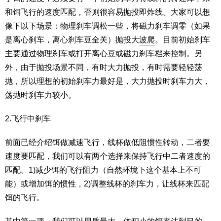
和饵飞行的速度匹配，否则很容易抛投即炸线。大家可以想
像下以下场景：物理刹车调松一些，将磁力刹车调零（如果
是离心刹车，离心刹车豆全关）抛投大
波爬
。目前初始刹车
主要通过物理刹车或打开离心豆或磁力刹车档来控制。另
外，由于抛投场景不同，有时大力抛投，有时需要轻轻荡
抛，所以理想的初始刹车力最好是，大力抛投时刹车力大，
荡抛时刹车力较小。
2.飞行中刹车
前面已经介绍饵做减速飞行，线杯做低阻惯性转动，二者要
速度要匹配，我们可以有两个选择来保持飞行中二者速度的
匹配。1)减少饵的飞行阻力（自然环境下这个基本上不可
能）或增加饵的惯性，2)调整线杯的刹车力，让线杯来匹配
饵的飞行。