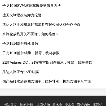
子龙1016SV线杯刹车碗脱落修复方法
达瓦火蜥蜴改装卸力报警
路达人路亚和威海钓邦渔具有限公司达成合作协议
水滴轮放线开关不回弹，如何维修？
子龙1514部件轴承参数
子龙1016部件轴承，摇臂，线杯参数
21款Antares DC，21安塔雷斯部件轴承，摇臂，线杯参数
路达人路亚专业3D贴膜
国产品牌水滴轮侧盖轴承，线杯轴承，机箱盖轴承尺寸表
网站首页
网站导航
北京钓场
海水鱼
淡水鱼
海钓钓技
溪流钓