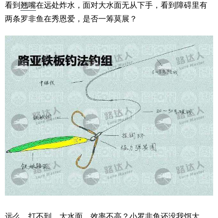
看到
翘嘴
在远处炸水，面对大水面无从下手，看到障碍里有
两条罗非鱼在秀恩爱，是否一筹莫展？
远么，打不到。大水面，效率不高？小罗非鱼还没我饵大，