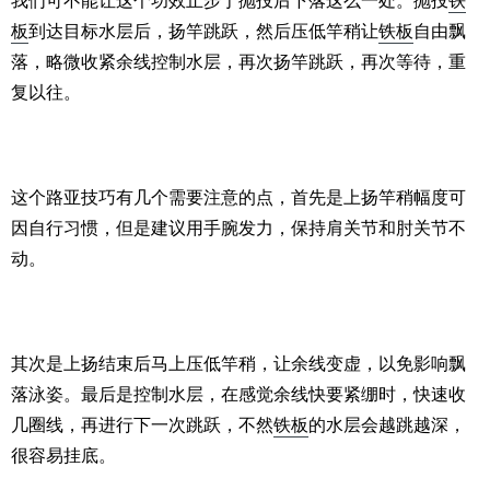
我们可不能让这个功效止步于抛投后下落这么一处。抛投
铁
板
到达目标水层后，扬竿跳跃，然后压低竿稍让
铁板
自由飘
落，略微收紧余线控制水层，再次扬竿跳跃，再次等待，重
复以往。
这个路亚技巧有几个需要注意的点，首先是上扬竿稍幅度可
因自行习惯，但是建议用手腕发力，保持肩关节和肘关节不
动。
其次是上扬结束后马上压低竿稍，让余线变虚，以免影响飘
落泳姿。最后是控制水层，在感觉余线快要紧绷时，快速收
几圈线，再进行下一次跳跃，不然
铁板
的水层会越跳越深，
很容易挂底。