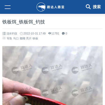
搜索
铁板饵_铁板饵_钓技
淡水钓技
2022-10-31 17:49
11791
0
军鱼
马口
翘嘴
亮片
铁板