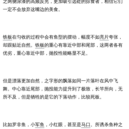
之两侧涂漆的高频反光，更加吸引远处的掠食者，相信它们
一定不会放弃这嘴边的美食。
铁板
在匀收的过程中会有鱼型的摆动，幅度不如
亮片
夸张，
却跟贴近自然。
铁板
的重心有靠近中部和尾部，这两者各有
优劣，重心靠近中部，抛投性能略显不足。
但是漂落更加自然，之字形的飘落如同一片落叶在风中飞
舞。中心靠近尾部，抛投能力提升到了极致，长竿所向，无
所不及，但是牺牲的是它的下落动作，比较死板。
比如罗非鱼，小
军鱼
，小红眼，甚至是
马口
。所诱杀鱼种之