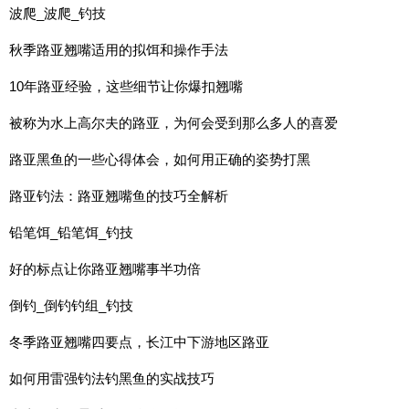
波爬_波爬_钓技
秋季路亚翘嘴适用的拟饵和操作手法
10年路亚经验，这些细节让你爆扣翘嘴
被称为水上高尔夫的路亚，为何会受到那么多人的喜爱
路亚黑鱼的一些心得体会，如何用正确的姿势打黑
路亚钓法：路亚翘嘴鱼的技巧全解析
铅笔饵_铅笔饵_钓技
好的标点让你路亚翘嘴事半功倍
倒钓_倒钓钓组_钓技
冬季路亚翘嘴四要点，长江中下游地区路亚
如何用雷强钓法钓黑鱼的实战技巧