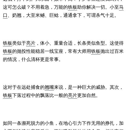
这可怎么破？不用着急，万能的
铁板
助你解决一切。小至
马
口
、奶翘，大至米鳡、巨鲶，通通拿下，可谓杀气十足。
铁板
类似于
亮片
，体小、重量合适，长条类似鱼型。这使得
铁板
的抛投性能稳居一线宝座，常有大师用
铁板
抛出过百米
的情况，什么清杯更是常事。
这对于在远处捕食的
翘嘴
来说，是一种巨大的威胁。其次，
铁板
下落过程中的飘落比一般的
亮片
更加自然。
如同一条濒死脱力的小鱼，在地心引力下作无用的挣扎，加