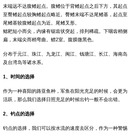
末端远不达腹鳍起点。腹鳍位于背鳍起点之后下方，其起点
至臀鳍起点较胸鳍起点略近。臀鳍末端不达尾鳍基，起点至
尾鳍基较腹鳍起点为近。尾鳍叉形。
鳃耙短小而尖，内缘有锯齿状突起，排列稀疏。下咽齿稍侧
扁，末端尖而稍弯曲。鳔2室。腹膜微黑色。
分布于元江、珠江、九龙江、闽江、钱塘江、长江、海南岛
及台湾岛等诸水系。
1、时间的选择
作为一种喜阳的路亚鱼种，军鱼在阳光充足的时候，会更为
活跃，那么我们选择日照充足的时候出钓一般不会出错。
2、钓点的选择
钓点的选择，我们可以按水流的速度去区分，作为一种警惕