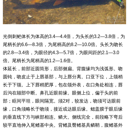
光倒刺鲃体长为体高的3.4—4.4倍，为头长的3.2—3.8倍，为
尾柄长的6.6—8.3倍，为尾柄高的8.2—10.0倍。头长为吻长
的2.8—3.4倍，为眼径的4.3—5.7倍，为眼间距的2.1—3.0
倍。尾柄长为尾柄高的1.2—1.6倍。
体延长，前部近圆筒形，后部侧扁。背腹缘均为浅弧形。吻
圆钝，吻皮止于上唇基部，与上唇分离。口亚下位，上颌稍
长于下颌。上下唇稍肥厚，包在颌外表，在口角处相连，唇
后沟在颏部中断。鼻孔近眼前缘。眼侧上位，偏于头的前
部；眶间平坦，眼间隔宽。须2对，较发达，吻须可达眼前
缘，口角须略长于吻须，接近或达眼后缘。鳃盖膜于眼后缘
的垂直线下方与峡部相连。鳞大。侧线完全，前段略下弯后
较平直地伸入尾鳍基中央。背鳍及臀鳍基具鳞鞘，腹鳍基外