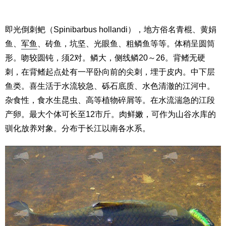
即光倒刺鲃（Spinibarbus hollandi），地方俗名青棍、黄娟
鱼、
军鱼
、砖鱼，坑坚、光眼鱼、粗鳞鱼等等。体稍呈圆筒
形。吻较圆钝，须2对。鳞大，侧线鳞20～26。背鳍无硬
刺，在背鳍起点处有一平卧向前的尖刺，埋于皮内。中下层
鱼类。喜生活于水流较急、砾石底质、水色清澈的江河中。
杂食性，食水生昆虫、高等植物碎屑等。在水流湍急的江段
产卵。最大个体可长至12市斤。肉鲜嫩，可作为山谷水库的
驯化放养对象。分布于长江以南各水系。