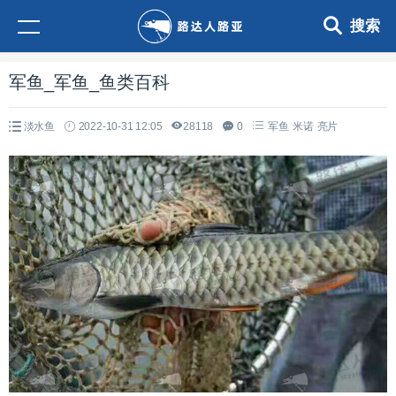
搜索
军鱼_军鱼_鱼类百科
淡水鱼
2022-10-31 12:05
28118
0
军鱼
米诺
亮片