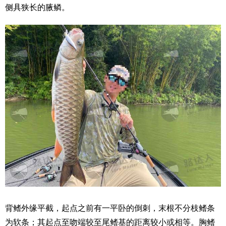
侧具狭长的腋鳞。
背鳍外缘平截，起点之前有一平卧的倒刺，末根不分枝鳍条
为软条；其起点至吻端较至尾鳍基的距离较小或相等。胸鳍