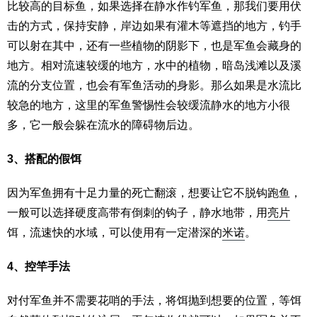
比较高的目标鱼，如果选择在静水作钓军鱼，那我们要用伏
击的方式，保持安静，岸边如果有灌木等遮挡的地方，钓手
可以射在其中，还有一些植物的阴影下，也是军鱼会藏身的
地方。相对流速较缓的地方，水中的植物，暗岛浅滩以及溪
流的分支位置，也会有军鱼活动的身影。那么如果是水流比
较急的地方，这里的军鱼警惕性会较缓流静水的地方小很
多，它一般会躲在流水的障碍物后边。
3、搭配的假饵
因为军鱼拥有十足力量的死亡翻滚，想要让它不脱钩跑鱼，
一般可以选择硬度高带有倒刺的钩子，静水地带，用
亮片
饵，流速快的水域，可以使用有一定潜深的
米诺
。
4、控竿手法
对付军鱼并不需要花哨的手法，将饵抛到想要的位置，等饵