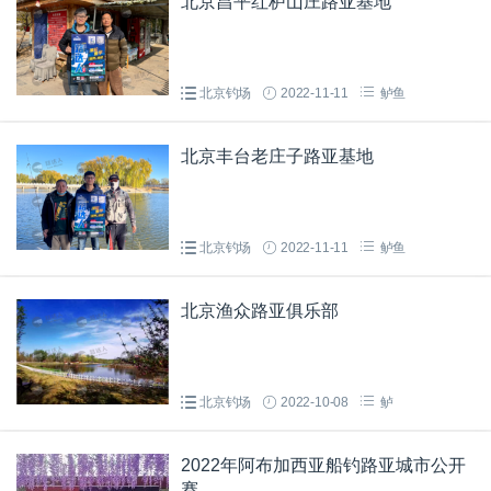
北京昌平红栌山庄路亚基地
北京钓场
2022-11-11
鲈鱼
北京丰台老庄子路亚基地
北京钓场
2022-11-11
鲈鱼
北京渔众路亚俱乐部
北京钓场
2022-10-08
鲈
2022年阿布加西亚船钓路亚城市公开
赛