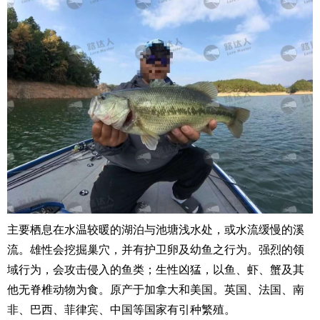
主要栖息在水温较暖的湖泊与池塘浅水处，或水流缓慢的溪
流。雄性会挖掘巢穴，并有护卫卵及幼鱼之行为。强烈的领
域行为，会攻击侵入的鱼类；生性凶猛，以鱼、虾、蟹及其
他无脊椎动物为食。原产于加拿大和美国。英国、法国、南
非、巴西、菲律宾、中国等国家有引种繁殖。