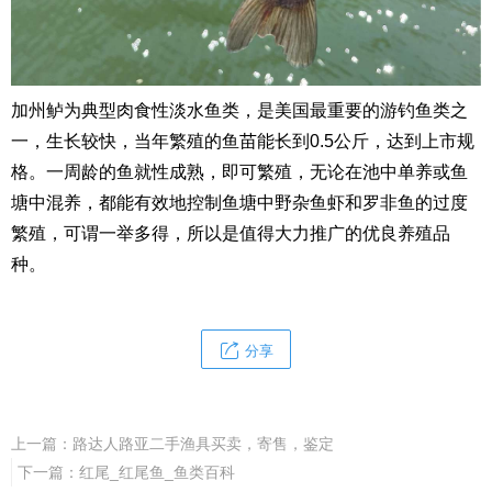
加州
鲈
为典型肉食性淡水鱼类，是美国最重要的游钓鱼类之
一，生长较快，当年繁殖的鱼苗能长到0.5公斤，达到上市规
格。一周龄的鱼就性成熟，即可繁殖，无论在池中单养或鱼
塘中混养，都能有效地控制鱼塘中野杂鱼虾和罗非鱼的过度
繁殖，可谓一举多得，所以是值得大力推广的优良养殖品
种。
分享
上一篇：
路达人路亚二手渔具买卖，寄售，鉴定
下一篇：
红尾_红尾鱼_鱼类百科