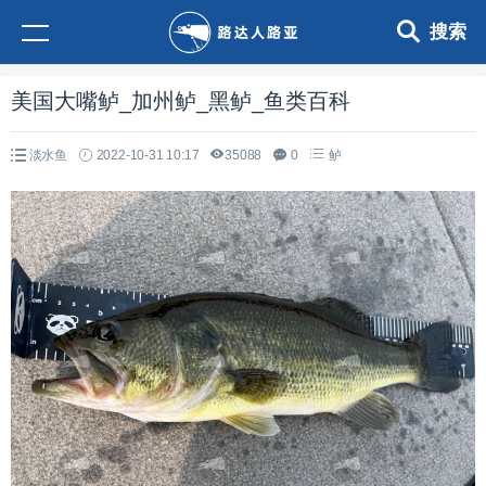
搜索
美国大嘴鲈_加州鲈_黑鲈_鱼类百科
淡水鱼
2022-10-31 10:17
35088
0
鲈