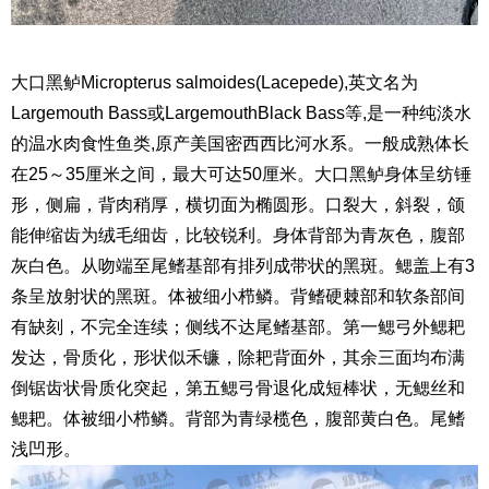
大口黑
鲈
Micropterus salmoides(Lacepede),英文名为
Largemouth Bass或LargemouthBlack Bass等,是一种纯淡水
的温水肉食性鱼类,原产美国密西西比河水系。一般成熟体长
在25～35厘米之间，最大可达50厘米。大口黑
鲈
身体呈纺锤
形，侧扁，背肉稍厚，横切面为椭圆形。口裂大，斜裂，颌
能伸缩齿为绒毛细齿，比较锐利。身体背部为青灰色，腹部
灰白色。从吻端至尾鳍基部有排列成带状的黑斑。鳃盖上有3
条呈放射状的黑斑。体被细小栉鳞。背鳍硬棘部和软条部间
有缺刻，不完全连续；侧线不达尾鳍基部。第一鳃弓外鳃耙
发达，骨质化，形状似禾镰，除耙背面外，其余三面均布满
倒锯齿状骨质化突起，第五鳃弓骨退化成短棒状，无鳃丝和
鳃耙。体被细小栉鳞。背部为青绿榄色，腹部黄白色。尾鳍
浅凹形。