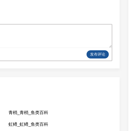
发布评论
青梢_青梢_鱼类百科
虹鳟_虹鳟_鱼类百科