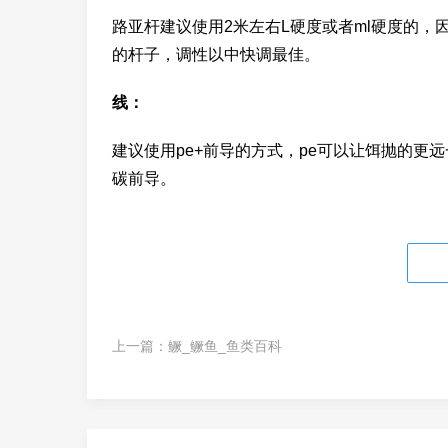
路亚杆建议使用2米左右L硬度或者ml硬度的
的杆子，调性以中快调最佳。
线：
建议使用pe+前导的方式，pe可以让饵抛的更远一
碳前导。
上一篇：
鳜_鳜鱼_鱼类百科