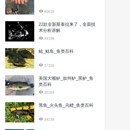
40619
22款全新斯泰拉来了，全面技
术分析讲解
39198
鲶_鲶鱼_鱼类百科
37156
美国大嘴鲈_加州鲈_黑鲈_鱼
类百科
35184
黑鱼_火头鱼_乌鳢_鱼类百科
34138