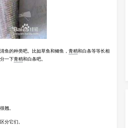
清鱼的种类吧。比如草鱼和鲫鱼，
青稍
和白条等等长相
分一下
青稍
和白条吧。
很翘。
区分它们。