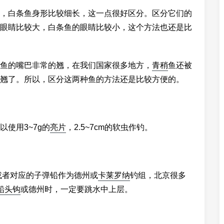
，白条鱼身形比较细长，这一点很好区分。区分它们的
眼睛比较大，白条鱼的眼睛比较小，这个方法也还是比
鱼的嘴巴非常的翘，在我们国家很多地方，
青稍
鱼还被
翘了。所以，区分这两种鱼的方法还是比较方便的。
使用3~7g的
亮片
，2.5~7cm的软虫作钓。
或者对应的子弹铅作为德州或
卡莱罗纳
钓组，北京很多
铅头钩
或德州时，一定要跳水中上层。