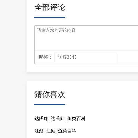
全部评论
昵称：
猜你喜欢
达氏鲌_达氏鲌_鱼类百科
江鳕_江鳕_鱼类百科