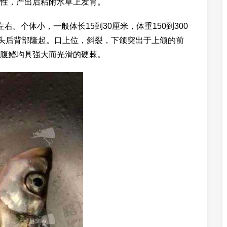
性，产出后粘附水草上发育。
。个体小，一般体长15到30厘米，体重150到300
。头后背部隆起。口上位，斜裂，下颌突出于上颌的前
腹鳍均具强大而光滑的硬棘。