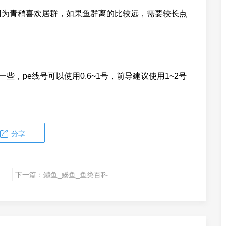
，因为青稍喜欢居群，如果鱼群离的比较远，需要较长点
些，pe线号可以使用0.6~1号，前导建议使用1~2号
分享
下一篇：
鳡鱼_鳡鱼_鱼类百科