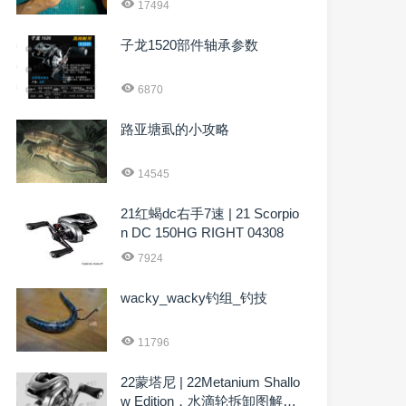
17494
子龙1520部件轴承参数
6870
路亚塘虱的小攻略
14545
21红蝎dc右手7速 | 21 Scorpio
n DC 150HG RIGHT 04308
7924
wacky_wacky钓组_钓技
11796
22蒙塔尼 | 22Metanium Shallo
w Edition，水滴轮拆卸图解04