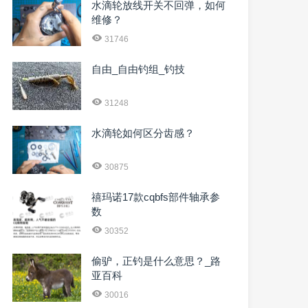
水滴轮放线开关不回弹，如何
维修？
31746
自由_自由钓组_钓技
31248
水滴轮如何区分齿感？
30875
禧玛诺17款cqbfs部件轴承参
数
30352
偷驴，正钓是什么意思？_路
亚百科
30016