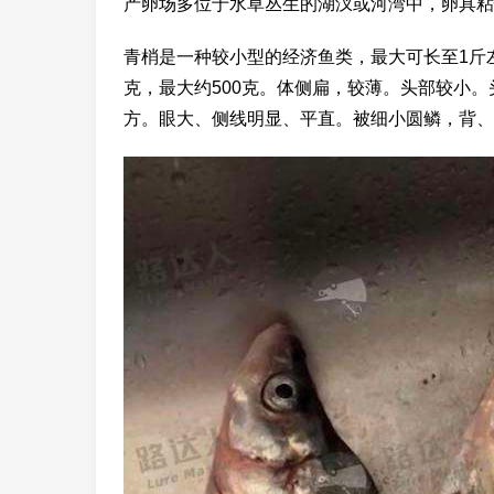
产卵场多位于水草丛生的湖汊或河湾中，卵具粘
青梢是一种较小型的经济鱼类，最大可长至1斤左右
克，最大约500克。体侧扁，较薄。头部较小
方。眼大、侧线明显、平直。被细小圆鳞，背、