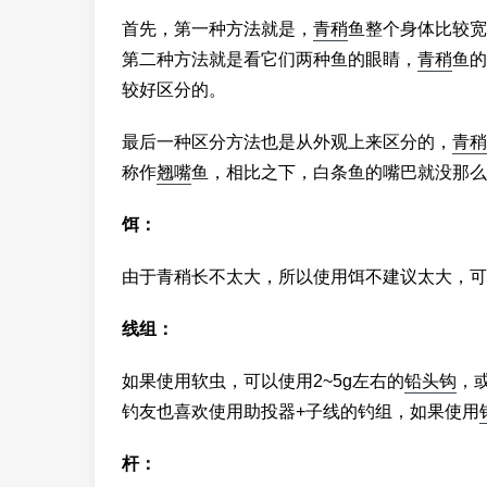
首先，第一种方法就是，
青稍
鱼整个身体比较宽
第二种方法就是看它们两种鱼的眼睛，
青稍
鱼的
较好区分的。
最后一种区分方法也是从外观上来区分的，
青稍
称作
翘嘴
鱼，相比之下，白条鱼的嘴巴就没那么
饵：
由于青稍长不太大，所以使用饵不建议太大，可以
线组：
如果使用软虫，可以使用2~5g左右的
铅头钩
，
钓友也喜欢使用助投器+子线的钓组，如果使用
杆：