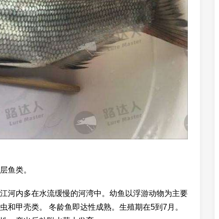
层鱼类。
江河内多在水流缓慢的河湾中。幼鱼以浮游动物为主要
虫和甲壳类。 冬龄鱼即达性成熟。生殖期在5到7月。