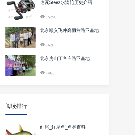
达瓦Steez水滴轮历史介绍
15290
北京顺义飞冲高丽营路亚基地
7620
北京房山丁各庄路亚基地
7461
阅读排行
红尾_红尾鱼_鱼类百科