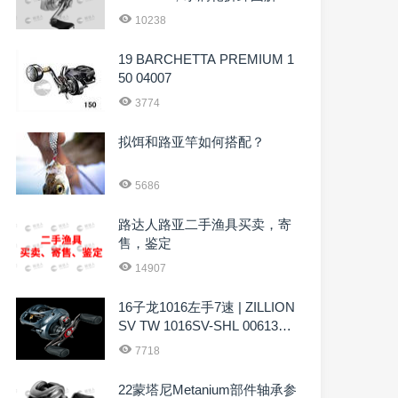
4785
10238
19 BARCHETTA PREMIUM 1
50 04007
3774
拟饵和路亚竿如何搭配？
5686
路达人路亚二手渔具买卖，寄
售，鉴定
14907
16子龙1016左手7速 | ZILLION
SV TW 1016SV-SHL 0061344
5
7718
22蒙塔尼Metanium部件轴承参