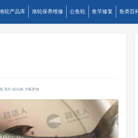
渔轮产品库
渔轮保养维修
公鱼轮
鱼竿修复
鱼类百
稍
亮片
铅头钩
卡莱罗纳