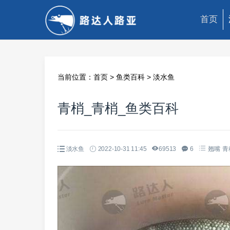
首页
当前位置：
首页
>
鱼类百科
>
淡水鱼
青梢_青梢_鱼类百科
淡水鱼
2022-10-31 11:45
69513
6
翘嘴
青