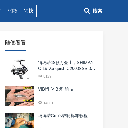
科
钓场
钓技
搜索
随便看看
禧玛诺19款万奎士，SHIMAN
O 19 Vanquish C2000SSS 039
51
9128
VIB饵_VIB饵_钓技
14661
禧玛诺Cqbfs鼓轮拆卸教程