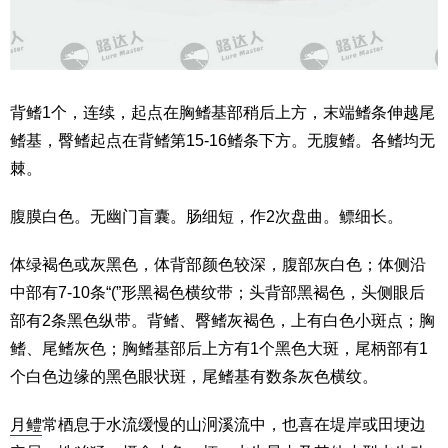
背鳍1个，连续，起点在胸鳍基部稍后上方，末端鳍条伸越尾
鳍基，臀鳍起点在背鳍第15-16鳍条下方。无腹鳍。各鳍均无
棘。
腹膜白色。无幽门盲囊。肠细短，作2次盘曲。鳔细长。
体绿褐色或灰黑色，体背部颜色较深，腹部灰白色；体侧沿
中部有7-10条“(”形黑褐色横纹带；头背部黑褐色，头侧眼后
部有2条黑色纵带。背鳍、臀鳍灰褐色，上有白色小斑点；胸
鳍、尾鳍灰色；胸鳍基部后上方有1个黑色大斑，尾柄部有1
个白色边缘的黑色眼状斑，尾鳍基有数条灰色横纹。
月鳢
常梄息于水流缓慢的山泂溪流中，也喜在堤岸或田埂边