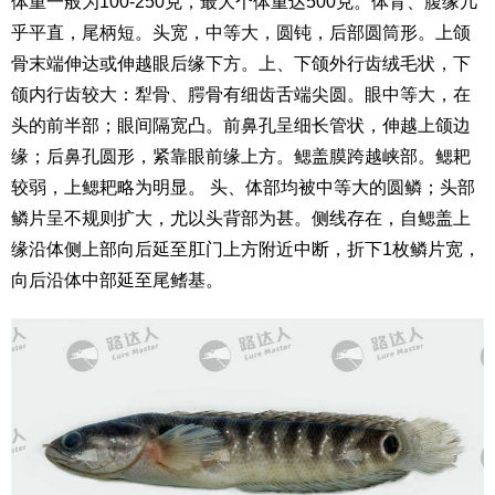
体重一般为100-250克，最大个体重达500克。体背、腹缘几
乎平直，尾柄短。头宽，中等大，圆钝，后部圆筒形。上颌
骨末端伸达或伸越眼后缘下方。上、下颌外行齿绒毛状，下
颌内行齿较大：犁骨、腭骨有细齿舌端尖圆。眼中等大，在
头的前半部；眼间隔宽凸。前鼻孔呈细长管状，伸越上颌边
缘；后鼻孔圆形，紧靠眼前缘上方。鳃盖膜跨越峡部。鳃耙
较弱，上鳃耙略为明显。 头、体部均被中等大的圆鳞；头部
鳞片呈不规则扩大，尤以头背部为甚。侧线存在，自鳃盖上
缘沿体侧上部向后延至肛门上方附近中断，折下1枚鳞片宽，
向后沿体中部延至尾鳍基。