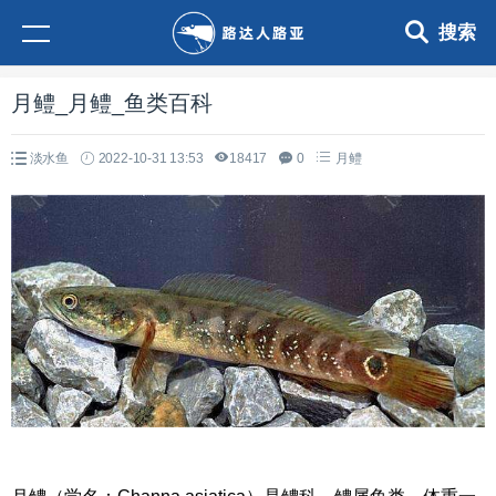
搜索
月鳢_月鳢_鱼类百科
淡水鱼
2022-10-31 13:53
18417
0
月鳢