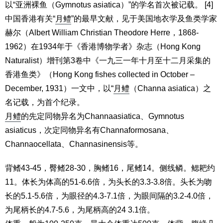
以“亚洲裸鱼（Gymnotus asiatica）”的学名首次被记载。 [4]
中国香港有关“
月鳢
”的最早文献，见于美国地衣学及鱼类学家
赫尔（Albert William Christian Theodore Herre，1868-
1962）在1934年于《香港博物学者》杂志（Hong Kong
Naturalist）增刊第3卷中《一九三一年十月至十二月采集的
香港鱼类》（Hong Kong fishes collected in October –
December, 1931）一文中，以“
月鳢
（Channa asiatica）之
名记载，为首个纪录。
月鳢
的先定同物异名为Channaasiatica、Gymnotus
asiaticus，次定同物异名有Channaformosana、
Channaocellata、Channasinensis等。
背鳍43-45，臀鳍28-30，胸鳍16，尾鳍14。侧线鳞。鳃耙约
11。体长为体高的51-6.6倍，为头长的3.3-3.8倍。头长为吻
长的5.1-5.6倍，为眼径的4.3-7.1倍，为眼间隔的3.2-4.0倍，
为尾柄长的4.7-5.6，为尾柄高的24 3.1倍。