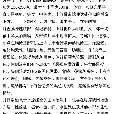
月鳢
（学名：Channa asiatica）是鳢科、鳢属鱼类。体重一
般为100-250克，最大个体重达500克。体背、腹缘几乎平
直，尾柄短。头宽，中等大。上颌骨末端伸达或伸越眼后缘
下方。上、下颌外行齿绒毛状。眼中等大，在头的前半部。
鳃盖膜跨越峡部。鳃耙较弱，上鳃耙略为明显。头、体部均
被中等大的圆鳞；头部鳞片呈不规则扩大。背鳍1个，连续，
起点在胸鳍基部稍后上方，末端鳍条伸越尾鳍基。无腹鳍。
各鳍均无棘。腹膜白色。无幽门盲囊。肠细短，作2次盘曲。
鳔细长。体绿褐色或灰黑色，体背部颜色较深，腹部灰白
色；体侧沿中部有7-10条“(”形黑褐色横纹带；头背部黑褐
色，头侧眼后部有2条黑色纵带。背鳍、臀鳍灰褐色，上有白
色小斑点；胸鳍、尾鳍灰色；胸鳍基部后上方有1个黑色大
斑，尾柄部有1个白色边缘的黑色眼状斑，尾鳍基有数条灰色
横纹。
月鳢
常梄息于水流缓慢的山泂溪流中，也喜在堤岸或田埂边
穴居。性凶猛，摄食小鱼、虾、水生昆虫及其他小型水生动