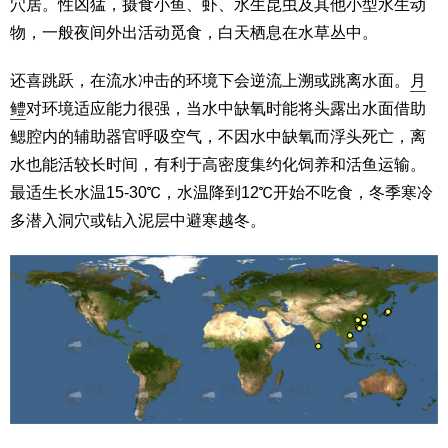
穴居。性凶猛，摄食小鱼、虾、水生昆虫及其他小型水生动
物，一般夜间外出活动觅食，白天栖息在水草丛中。
还喜跳跃，在流水冲击的环境下会逆流上溯或跳离水面。
月
鳢
对环境适应能力很强，当水中缺氧时能将头露出水面借助
鳃腔内的辅助器官呼吸空气，不因水中缺氧而浮头死亡，离
水也能活较长时间，有利于高密度集约化饲养和活鱼运输。
最适生长水温15-30℃，水温降到12℃开始不吃食，冬季寒冷
多潜入洞穴或钻入泥层中避寒越冬。