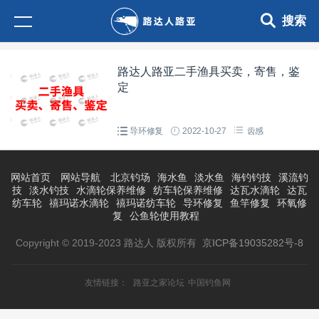
搜索
路达人路亚二手渔具买卖，寄售，鉴
定
导环修复
2022-10-27
齿感
网站首页
网站导航
北京钓场
海水鱼
淡水鱼
海钓钓技
溪流钓
技
淡水钓技
水滴轮保养维修
纺车轮保养维修
达瓦水滴轮
达瓦
纺车轮
禧玛诺水滴轮
禧玛诺纺车轮
导环修复
鱼竿修复
环氧修
复
公鱼轮使用教程
Copyright © 2019-2023 路达人 版权所有
京ICP备19035282号-8
友情链接：
路亚之家论坛
中国钓鱼网