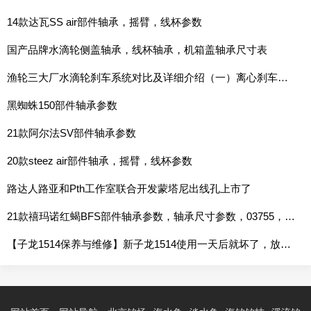
14款达瓦SS air部件轴承，摇臂，线杯参数
国产品牌水滴轮侧盖轴承，线杯轴承，机箱盖轴承尺寸表
渔轮三大厂水滴轮刹车系统对比及详细介绍（一）离心刹车系统
黑蜘蛛150部件轴承参数
21款阿尔法SV部件轴承参数
20款steez air部件轴承，摇臂，线杯参数
路达人路亚和Pth工作室联合开发蒙塔尼出线孔上市了
21款禧玛诺红蝎BFS部件轴承参数，轴承尺寸参数，03755，03756，03757，03758
【子龙1514保养与维修】新子龙1514使用一天后就坏了，放线开关无法按下，摇动起来卡卡响