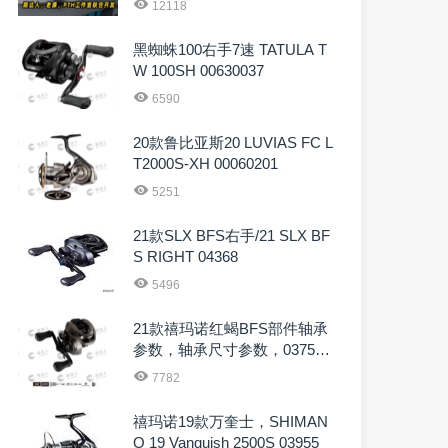
12118
黑蜘蛛100右手7速 TATULA T
W 100SH 00630037
6590
20款鲁比亚斯20 LUVIAS FC L
T2000S-XH 00060201
5251
21款SLX BFS右手/21 SLX BF
S RIGHT 04368
5496
21款禧玛诺红蝎BFS部件轴承
参数，轴承尺寸参数，0375
5，03756，03757，03758
7782
禧玛诺19款万奎士，SHIMAN
O 19 Vanquish 2500S 03955