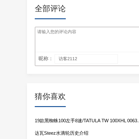
全部评论
昵称：
猜你喜欢
19款黑蜘蛛100左手8速/T
达瓦Steez水滴轮历史介绍