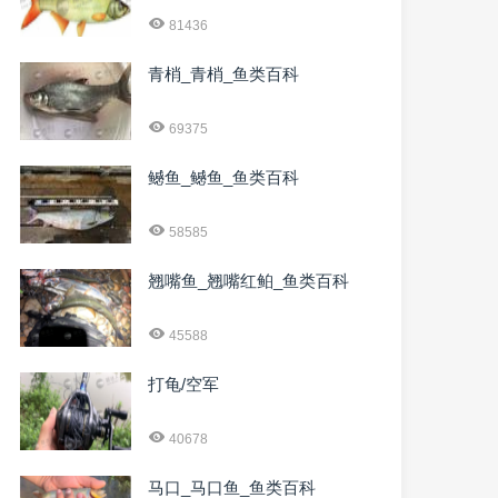
81436
青梢_青梢_鱼类百科
69375
鳡鱼_鳡鱼_鱼类百科
58585
翘嘴鱼_翘嘴红鲌_鱼类百科
45588
打龟/空军
40678
马口_马口鱼_鱼类百科