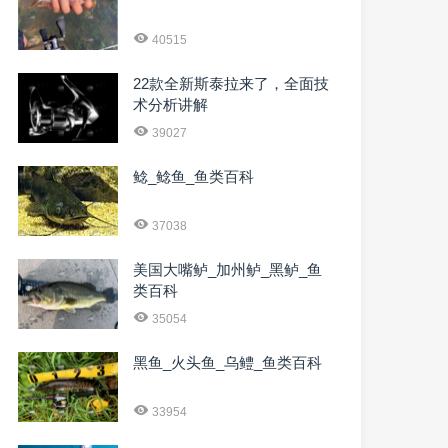
40515
22款全新斯泰拉来了，全面技
术分析讲解
39027
鲶_鲶鱼_鱼类百科
37038
美国大嘴鲈_加州鲈_黑鲈_鱼
类百科
35054
黑鱼_火头鱼_乌鳢_鱼类百科
33954