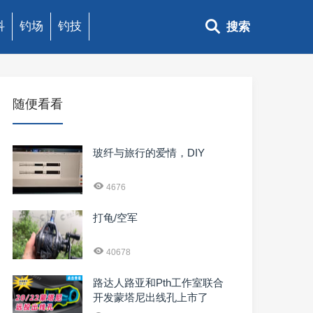
科
钓场
钓技
搜索
随便看看
玻纤与旅行的爱情，DIY
4676
打龟/空军
40678
路达人路亚和Pth工作室联合
开发蒙塔尼出线孔上市了