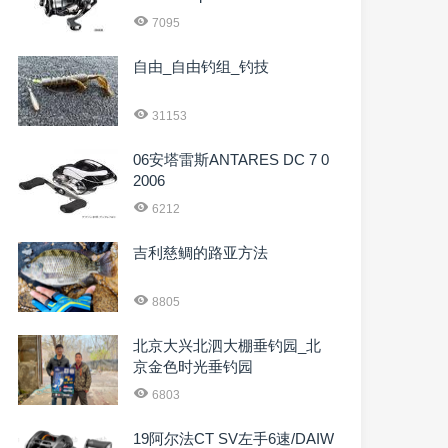
7095
自由_自由钓组_钓技
31153
06安塔雷斯ANTARES DC 7 0
2006
6212
吉利慈鲷的路亚方法
8805
北京大兴北泗大棚垂钓园_北
京金色时光垂钓园
6803
19阿尔法CT SV左手6速/DAIW