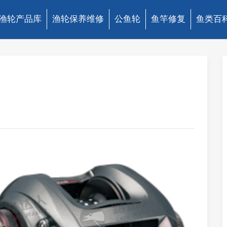
渔轮产品库
渔轮保养维修
公鱼轮
鱼竿修复
鱼类百