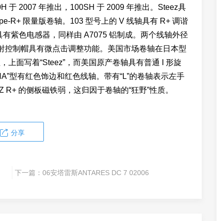
于 2007 年推出，100SH 于 2009 年推出。Steez具
-R+ 限量版卷轴。103 型号上的 V 线轴具有 R+ 调谐
轴具有紫色电感器，同样由 A7075 铝制成。两个线轴外径
投射控制帽具有微点击调整功能。美国市场卷轴在日本型
，上面写着“Steez”，而美国原产卷轴具有普通 I 形旋
SHA”型有红色饰边和红色线轴。带有“L”的卷轴表示左手
-Z R+ 的侧板磁铁弱，这归因于卷轴的“狂野”性质。
分享
下一篇：
06安塔雷斯ANTARES DC 7 02006