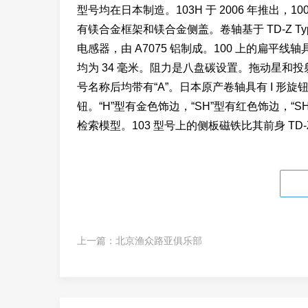
型号均在日本制造。103H 于 2006 年推出，100H 
有镁合金框架和镁合金侧盖。卷轴基于 TD-Z Type
电感器，由 A7075 铝制成。100 上的扁平线
均为 34 毫米。阻力是八盘碳设置。拖动星和
号名称后均带有“A”。日本原产卷轴具有 I 形旋钮
钮。“H”型有金色饰边，“SH”型有红色饰边，“
检索模型。103 型号上的侧板磁铁比其前身 TD
上一篇：
北京渔众路亚俱乐部