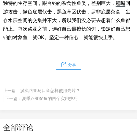
独特的生存空间，跟台钓的杂食性鱼类，差别巨大，
翘嘴
回
游攻击，
鳜
鱼底层伏击，
黑鱼
草区伏击，罗非底层杂食。生
存水层空间的交集并不大，所以我们没必要去想着什么鱼都
能上。每次路亚之前，选好自己最擅长的饵，锁定好自己想
钓的对象鱼，就OK。坚定一种信心，就能很快上手。
分享
上一篇：
溪流路亚马口鱼怎样使用亮片？
下一篇：
夏季路亚鲈鱼的四个实用技巧
全部评论