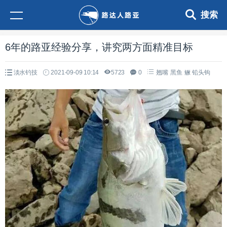
搜索
6年的路亚经验分享，讲究两方面精准目标
淡水钓技
2021-09-09 10:14
5723
0
翘嘴
黑鱼
鳜
铅头钩