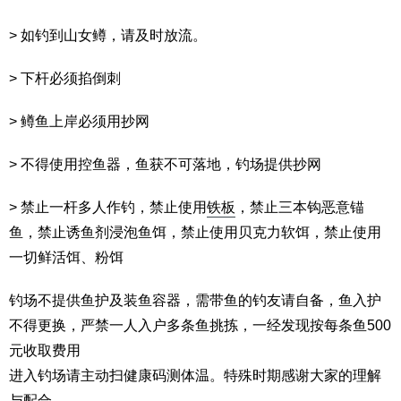
> 如钓到山女鳟，请及时放流。
> 下杆必须掐倒刺
> 鳟鱼上岸必须用抄网
> 不得使用控鱼器，鱼获不可落地，钓场提供抄网
> 禁止一杆多人作钓，禁止使用
铁板
，禁止三本钩恶意锚
鱼，禁止诱鱼剂浸泡鱼饵，禁止使用贝克力软饵，禁止使用
一切鲜活饵、粉饵
钓场不提供鱼护及装鱼容器，需带鱼的钓友请自备，鱼入护
不得更换，严禁一人入户多条鱼挑拣，一经发现按每条鱼500
元收取费用
进入钓场请主动扫健康码测体温。特殊时期感谢大家的理解
与配合