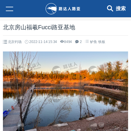
搜索
北京房山福羲Fucci路亚基地
北京钓场
2022-11-14 15:34
8494
2
鲈鱼
铁板