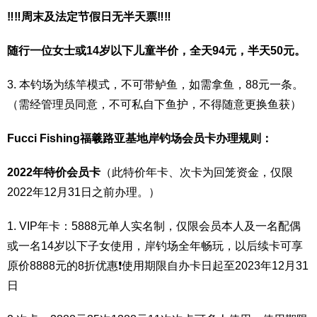
‼️‼️周末及法定节假日无半天票‼️‼️
随行一位女士或14岁以下儿童半价，全天94元，半天50元。
3. 本钓场为练竿模式，不可带鲈鱼，如需拿鱼，88元一条。
（需经管理员同意，不可私自下鱼护，不得随意更换鱼获）
Fucci Fishing福羲路亚基地岸钓场会员卡办理规则：
2022年特价会员卡
（此特价年卡、次卡为回笼资金，仅限
2022年12月31日之前办理。）
1. VIP年卡：5888元单人实名制，仅限会员本人及一名配偶
或一名14岁以下子女使用，岸钓场全年畅玩，以后续卡可享
原价8888元的8折优惠❗️使用期限自办卡日起至2023年12月31
日