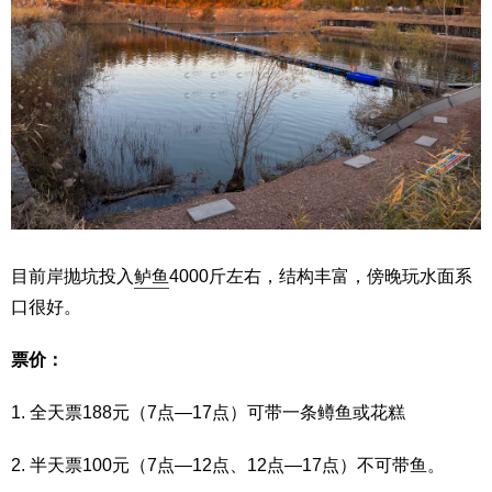
目前岸抛坑投入
鲈鱼
4000斤左右，结构丰富，傍晚玩水面系
口很好。
票价：
1. 全天票188元（7点—17点）可带一条鳟鱼或花糕
2. 半天票100元（7点—12点、12点—17点）不可带鱼。