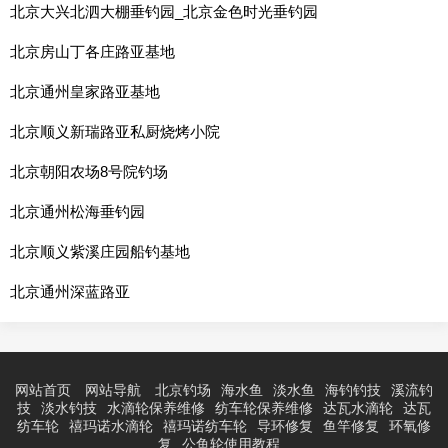
北京大兴北泗大棚垂钓园_北京金色时光垂钓园
北京房山丁各庄路亚基地
北京通州皇家路亚基地
北京顺义新瑞路亚私厨烧烤小院
北京朝阳农场8号院钓场
北京通州松海垂钓园
北京顺义紫溪庄园船钓基地
北京通州深蓝路亚
网站首页
网站导航
北京钓场
海水鱼
淡水鱼
海钓钓技
溪流钓
技
淡水钓技
水滴轮保养维修
纺车轮保养维修
达瓦水滴轮
达瓦
纺车轮
禧玛诺水滴轮
禧玛诺纺车轮
导环修复
鱼竿修复
环氧修
复
公鱼轮使用教程