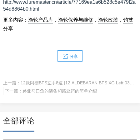
http://www.luremaster.cn/article/77169ea1a6b528c5e479f2a
54d8864b0.html
更多内容：
渔轮产品库
，
渔轮保养与维修
，
渔轮改装
，
钓技
分享
分享
上一篇：
12款阿德BFS左手8速 |12 ALDEBARAN BFS XG Left 03009
下一篇：
路亚马口鱼的装备和路亚饵的简单介绍
全部评论