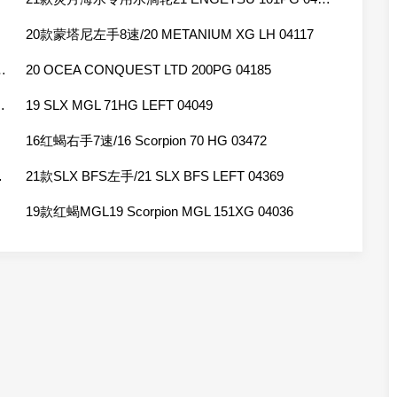
20款蒙塔尼左手8速/20 METANIUM XG LH 04117
UEST DC 101HG LEFT 04086
20 OCEA CONQUEST LTD 200PG 04185
ES DC HG LEFT 04263
19 SLX MGL 71HG LEFT 04049
16红蝎右手7速/16 Scorpion 70 HG 03472
LEFT 04084
21款SLX BFS左手/21 SLX BFS LEFT 04369
19款红蝎MGL19 Scorpion MGL 151XG 04036