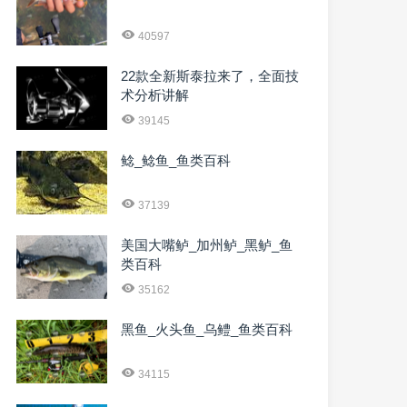
40597
22款全新斯泰拉来了，全面技
术分析讲解
39145
鲶_鲶鱼_鱼类百科
37139
美国大嘴鲈_加州鲈_黑鲈_鱼
类百科
35162
黑鱼_火头鱼_乌鳢_鱼类百科
34115