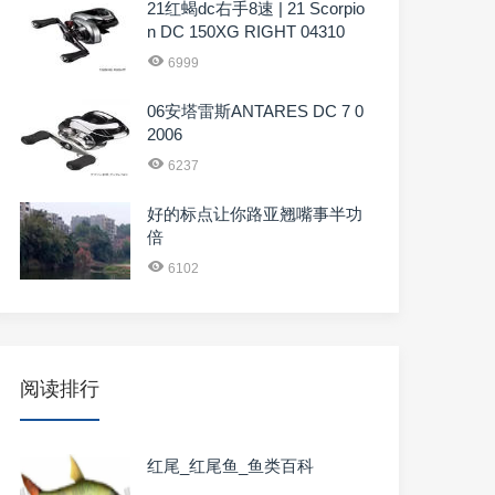
21红蝎dc右手8速 | 21 Scorpio
n DC 150XG RIGHT 04310
6999
06安塔雷斯ANTARES DC 7 0
2006
6237
好的标点让你路亚翘嘴事半功
倍
6102
阅读排行
红尾_红尾鱼_鱼类百科