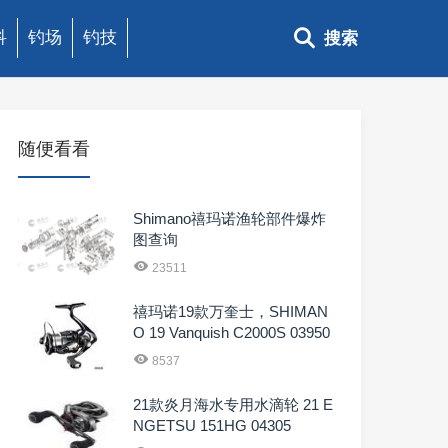
科
钓场
钓技
搜索
随便看看
Shimano禧玛诺渔轮部件爆炸
图查询
23511
禧玛诺19款万奎士，SHIMAN
O 19 Vanquish C2000S 03950
8537
21款炎月海水专用水滴轮 21 E
NGETSU 151HG 04305