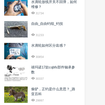
水滴轮放线开关不回弹，如何
维修？
31734
自由_自由钓组_钓技
31233
水滴轮如何区分齿感？
30854
禧玛诺17款cqbfs部件轴承参
数
30337
偷驴，正钓是什么意思？_路
亚百科
29997