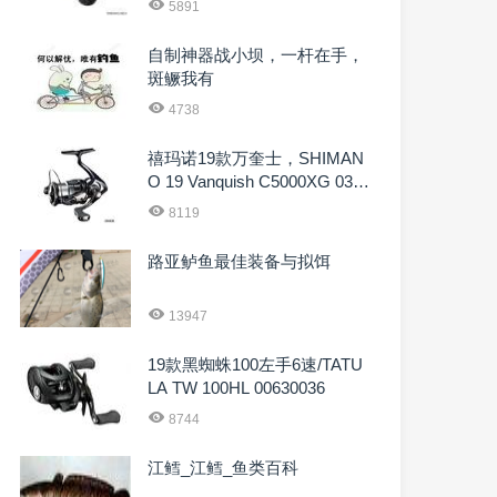
5891
自制神器战小坝，一杆在手，
斑鳜我有
4738
禧玛诺19款万奎士，SHIMAN
O 19 Vanquish C5000XG 0396
4
8119
路亚鲈鱼最佳装备与拟饵
13947
19款黑蜘蛛100左手6速/TATU
LA TW 100HL 00630036
8744
江鳕_江鳕_鱼类百科