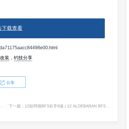
击下载查看
a7cda71175aacc84498e00.html
改装
，
钓技分享
分享
1514右手 Zillion TW HLC 1514爆炸图，产品手机，拆解图
下一篇：
12款阿德BFS右手8速 | 12 ALDEBARAN BFS XG right 03008