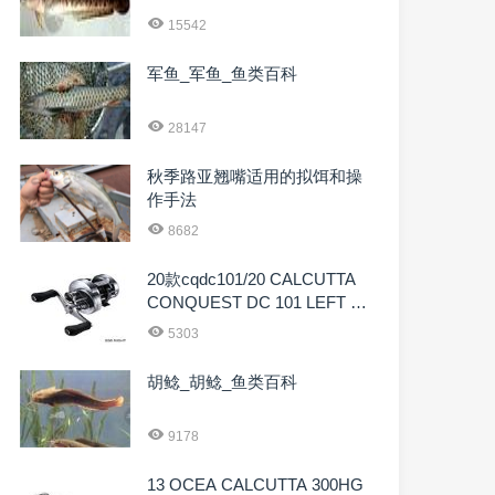
15542
军鱼_军鱼_鱼类百科
28147
秋季路亚翘嘴适用的拟饵和操
作手法
8682
20款cqdc101/20 CALCUTTA
CONQUEST DC 101 LEFT 04
084
5303
胡鲶_胡鲶_鱼类百科
9178
13 OCEA CALCUTTA 300HG