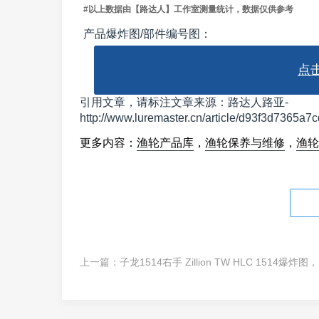
#以上数据由【路达人】工作室测量统计，数据仅供参考
产品爆炸图/部件编号图：
点
引用文章，请标注文章来源：路达人路亚-
http://www.luremaster.cn/article/d93f3d7365
更多内容：
渔轮产品库
，
渔轮保养与维修
，
渔轮
上一篇：
子龙