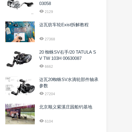
03058
2129
达瓦纺车轮Exist拆解教程
27368
20 蜘蛛SV右手/20 TATULA S
V TW 103H 00630087
6662
达瓦20蜘蛛SV水滴轮部件轴承
参数
27204
北京顺义紫溪庄园船钓基地
6104