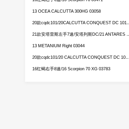
13 OCEA CALCUTTA 300HG 03058
20款cqdc101/20CALCUTTA CONQ
21款安塔雷斯左手7速/安塔列斯DC/21 ANTAR
13 METANIUM Right 03044
20款cqdc101/20 CALCUTTA CONQUEST DC 101 
16红蝎右手8速/16 Scorpion 70 XG 03783