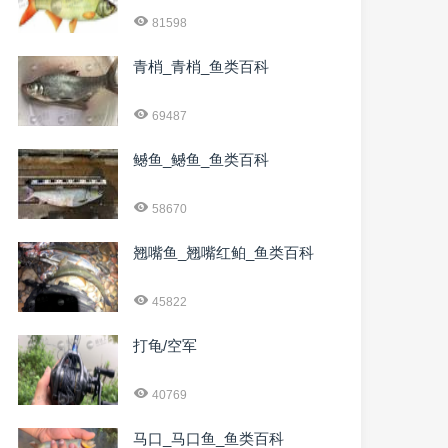
81598
青梢_青梢_鱼类百科
69487
鳡鱼_鳡鱼_鱼类百科
58670
翘嘴鱼_翘嘴红鲌_鱼类百科
45822
打龟/空军
40769
马口_马口鱼_鱼类百科