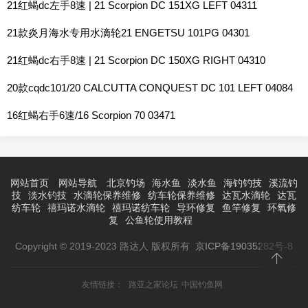
21红蝎dc左手8速 | 21 Scorpion DC 151XG LEFT 04311
21款炎月海水专用水滴轮21 ENGETSU 101PG 04301
21红蝎dc右手8速 | 21 Scorpion DC 150XG RIGHT 04310
20款cqdc101/20 CALCUTTA CONQUEST DC 101 LEFT 04084
16红蝎右手6速/16 Scorpion 70 03471
网站首页
网站导航
北京钓场
海水鱼
淡水鱼
海钓钓技
溪流钓
技
淡水钓技
水滴轮保养维修
纺车轮保养维修
达瓦水滴轮
达瓦
纺车轮
禧玛诺水滴轮
禧玛诺纺车轮
导环修复
鱼竿修复
环氧修
复
公鱼轮使用教程
Copyright © 2019-2023 路达人 版权所有
京ICP备19035282号-8
友情链接：
路亚之家论坛
中国钓鱼网