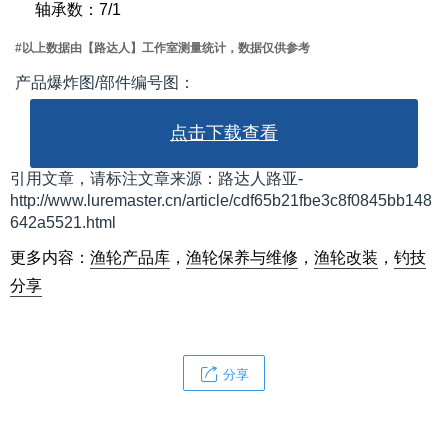
轴承数：7/1
#以上数据由【路达人】工作室测量统计，数据仅供参考
产品爆炸图/部件编号图：
点击下载查看
引用文章，请标注文章来源：路达人路亚-
http://www.luremaster.cn/article/cdf65b21fbe3c8f0845bb148
642a5521.html
更多内容：
渔轮产品库
，
渔轮保养与维修
，
渔轮改装
，
钓技
分享
分享