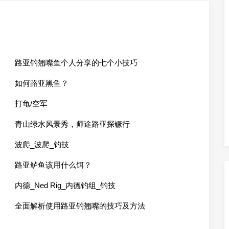
路亚钓翘嘴鱼个人分享的七个小技巧
如何路亚黑鱼？
打龟/空军
青山绿水风景秀，师途路亚探鳜行
波爬_波爬_钓技
路亚鲈鱼该用什么饵？
内德_Ned Rig_内德钓组_钓技
全面解析使用路亚钓翘嘴的技巧及方法