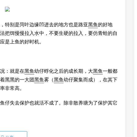
，特别是菏叶边缘凹进去的地方也是路亚
黑鱼
的好地
法把饵慢慢拉入水中，不要生硬的拉入，要仿青蛙的自
应是上鱼的好时机。
况：就是在
黑鱼
幼仔蜉化之后的成长期，大
黑鱼
一般都
着黑黑的一大团
黑鱼
雾（
黑鱼
幼仔聚集而成），在其下
率非常高。
鱼仔失去保护也就活不成了。除非散养塘为了保护其它