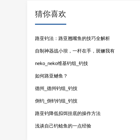
猜你喜欢
路亚钓法：路亚翘嘴鱼的技巧全解析
自制神器战小坝，一杆在手，斑鳜我有
neko_neko维基钓组_钓技
如何路亚鳡鱼？
德州_德州钓组_钓技
倒钓_倒钓钓组_钓技
路亚钓降低拟饵挂底的操作方法
浅谈自己钓鲶鱼的一点经验