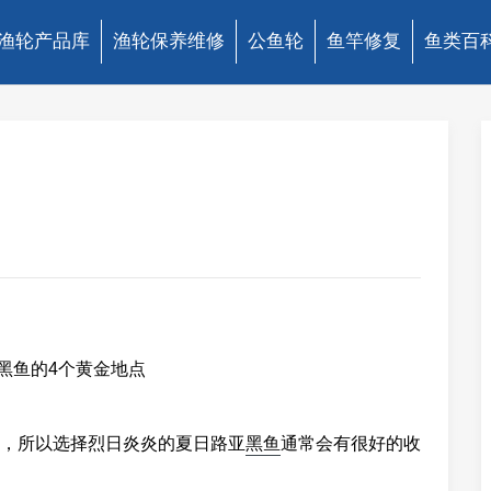
渔轮产品库
渔轮保养维修
公鱼轮
鱼竿修复
鱼类百
，所以选择烈日炎炎的夏日路亚
黑鱼
通常会有很好的收