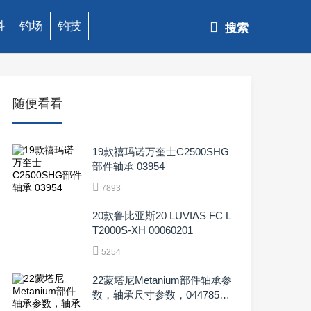
科
钓场
钓技
搜索
随便看看
19款禧玛诺万奎士C2500SHG
部件轴承 03954
7893
20款鲁比亚斯20 LUVIAS FC L
T2000S-XH 00060201
5254
22蒙塔尼Metanium部件轴承参
数，轴承尺寸参数，044785，
044808，044822