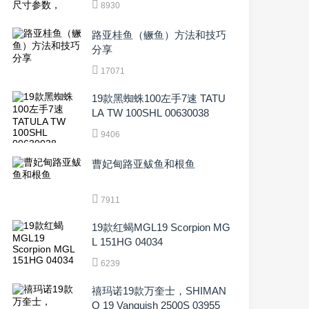
8930
路亚桂鱼（鳜鱼）方法和技巧
分享
17071
19款黑蜘蛛100左手7速 TATU
LA TW 100SHL 00630038
9406
曹妃甸路亚鲅鱼和根鱼
7911
19款红蝎MGL19 Scorpion MG
L 151HG 04034
6239
禧玛诺19款万奎士，SHIMAN
O 19 Vanquish 2500S 03955