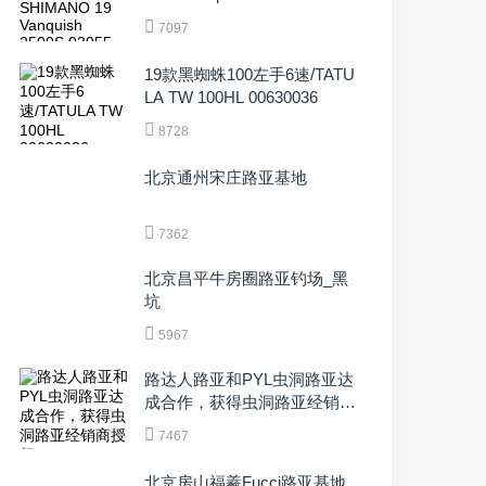
7097
19款黑蜘蛛100左手6速/TATU
LA TW 100HL 00630036
8728
北京通州宋庄路亚基地
7362
北京昌平牛房圈路亚钓场_黑
坑
5967
路达人路亚和PYL虫洞路亚达
成合作，获得虫洞路亚经销商
授权
7467
北京房山福羲Fucci路亚基地