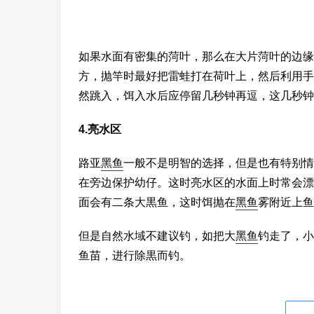
如果水面有密集的菏叶，那么在大片菏叶的边缘
方，抛竿时最好把雷蛙打在荷叶上，然后利用手
然跳入，饵入水后应停留几秒钟再逗，这几秒钟
4.亮水区
路亚
黑鱼
一般不是明智的选择，但是也有特别情
在旁边保护幼仔。这时亮水区的水面上时常会漂
面会有二条大黒鱼，这时饵抛在
黑鱼
雾附近上鱼
但是自然水域不建议钓，如把大
黑鱼
钓走了，小
鱼苗，进行除黒而钓。