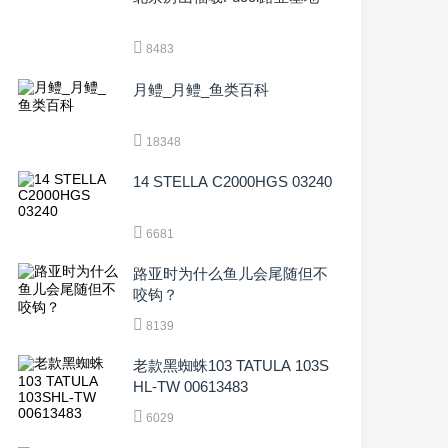
8483
月鳢_月鳢_鱼类百科
18348
14 STELLA C2000HGS 03240
6681
路亚时为什么鱼儿会尾随但不
咬钩？
8139
老款黑蜘蛛103 TATULA 103S
HL-TW 00613483
6029