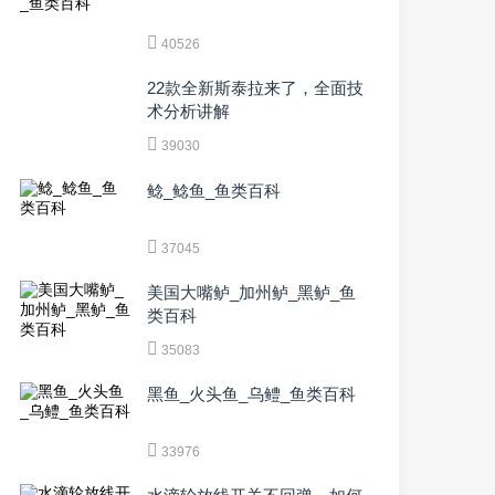
40526
22款全新斯泰拉来了，全面技
术分析讲解
39030
鲶_鲶鱼_鱼类百科
37045
美国大嘴鲈_加州鲈_黑鲈_鱼
类百科
35083
黑鱼_火头鱼_乌鳢_鱼类百科
33976