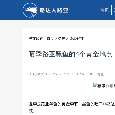
首页
当前位置：
首页
>
钓技
>
淡水钓技
夏季路亚黑鱼的4个黄金地点
淡水钓技
2021-08-17 13:47
7439
0
黑鱼
夏季是路亚
黑鱼
的黄金季节，
黑鱼
的吃口非常猛
获。