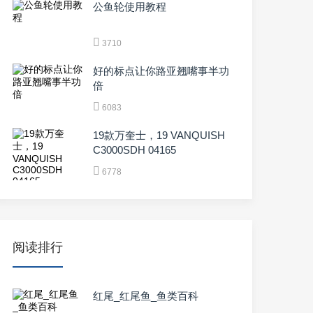
公鱼轮使用教程
3710
好的标点让你路亚翘嘴事半功
倍
6083
19款万奎士，19 VANQUISH
C3000SDH 04165
6778
阅读排行
红尾_红尾鱼_鱼类百科