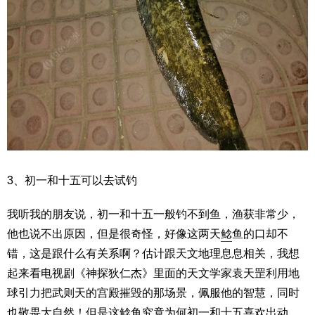
3、初一和十五可以去试钓
我听我的朋友说，初一和十五一般钓不到鱼，渔获非常少，
他也说不出原因，但是很奇怪，好像这两天
鲶
鱼的口却不
错，这是跟什么有关系啊？估计跟天文地理息息相关，我想
起来看电视剧《神探狄仁杰》里面的天文学家袁天罡利用地
球引力把武则天的宫殿摧毁的那场景，佩服他的智慧，同时
也敬畏大自然！但是这
鲶
鱼究竟为何初一和十五喜欢出动，