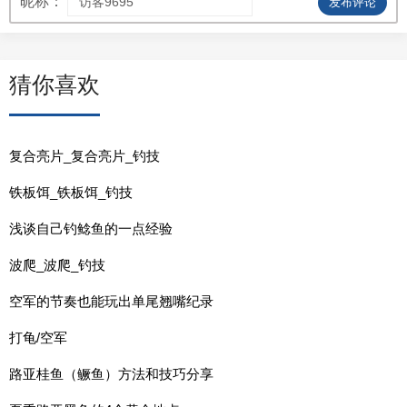
昵称：
发布评论
猜你喜欢
复合亮片_复合亮片_钓技
铁板饵_铁板饵_钓技
浅谈自己钓鲶鱼的一点经验
波爬_波爬_钓技
空军的节奏也能玩出单尾翘嘴纪录
打龟/空军
路亚桂鱼（鳜鱼）方法和技巧分享