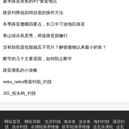
夏季路亚黑鱼的4个黄金地点
路亚钓降低拟饵挂底的操作方法
冬季路亚翘嘴四要点，长江中下游地区路亚
青山绿水风景秀，师途路亚探鳜行
没有助投器也能抛瓜子亮片？解锁微物以来最小的鱼？
断竿的几个主要原因，如何防止断竿
路亚塘虱的小攻略
neko_neko维基钓组_钓技
JIG_铅头钩_钓技
网站首页
网站导航
北京钓场
海水鱼
淡水鱼
海钓钓技
溪流钓
技
淡水钓技
水滴轮保养维修
纺车轮保养维修
达瓦水滴轮
达瓦