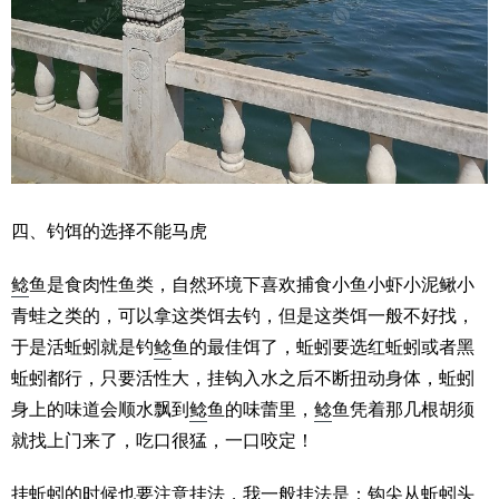
四、钓饵的选择不能马虎
鲶
鱼是食肉性鱼类，自然环境下喜欢捕食小鱼小虾小泥鳅小
青蛙之类的，可以拿这类饵去钓，但是这类饵一般不好找，
于是活蚯蚓就是钓
鲶
鱼的最佳饵了，蚯蚓要选红蚯蚓或者黑
蚯蚓都行，只要活性大，挂钩入水之后不断扭动身体，蚯蚓
身上的味道会顺水飘到
鲶
鱼的味蕾里，
鲶
鱼凭着那几根胡须
就找上门来了，吃口很猛，一口咬定！
挂蚯蚓的时候也要注意挂法，我一般挂法是：钩尖从蚯蚓头