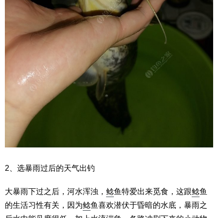
2、选暴雨过后的天气出钓
大暴雨下过之后，河水浑浊，
鲶
鱼特爱出来觅食，这跟
鲶
鱼
的生活习性有关，因为
鲶
鱼喜欢潜伏于昏暗的水底，暴雨之