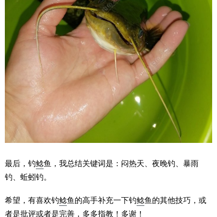
最后，钓
鲶
鱼，我总结关键词是：闷热天、夜晚钓、暴雨
钓、蚯蚓钓。
希望，有喜欢钓
鲶
鱼的高手补充一下钓
鲶
鱼的其他技巧，或
者是批评或者是完善，多多指教！多谢！