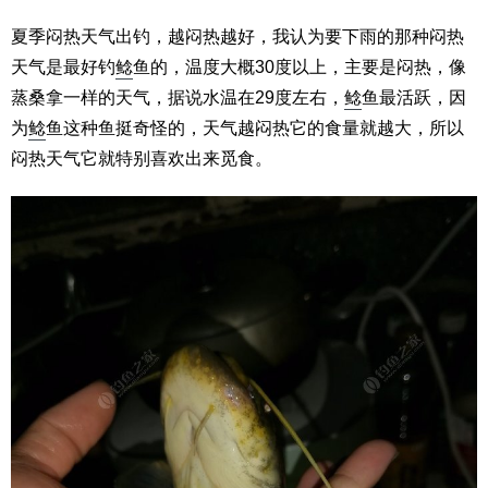
夏季闷热天气出钓，越闷热越好，我认为要下雨的那种闷热
天气是最好钓
鲶
鱼的，温度大概30度以上，主要是闷热，像
蒸桑拿一样的天气，据说水温在29度左右，
鲶
鱼最活跃，因
为
鲶
鱼这种鱼挺奇怪的，天气越闷热它的食量就越大，所以
闷热天气它就特别喜欢出来觅食。