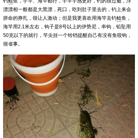
钓
鲶
鱼，手竿、海竿都行，手竿手感更好，钓的很过瘾，浮
漂漂相一般都是大黑漂，死口，吃到肚子里去的，钓上来会
拼命的挣扎，很让人激动；但是我更喜欢用海竿去钓
鲶
鱼，
海竿用2.1米左右，钩子是8号以上的伊势尼，串钩，铅坠用
50克以下的就行，竿尖挂一个铃铛提醒自己有没有鱼咬钩，
很省事。