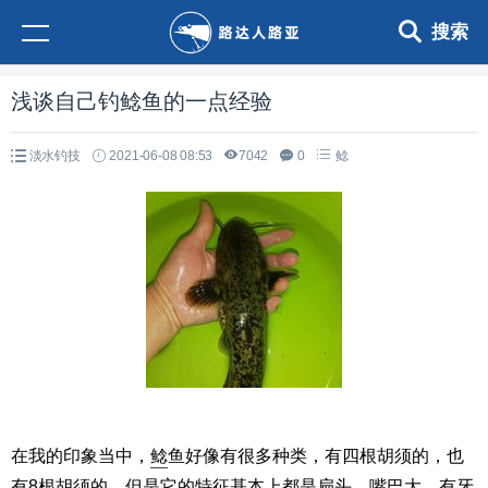
搜索
浅谈自己钓鲶鱼的一点经验
淡水钓技
2021-06-08 08:53
7042
0
鲶
在我的印象当中，
鲶
鱼好像有很多种类，有四根胡须的，也
有8根胡须的，但是它的特征基本上都是扁头，嘴巴大，有牙