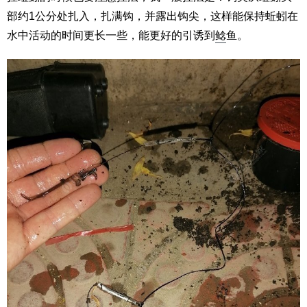
部约1公分处扎入，扎满钩，并露出钩尖，这样能保持蚯蚓在
水中活动的时间更长一些，能更好的引诱到
鲶
鱼。