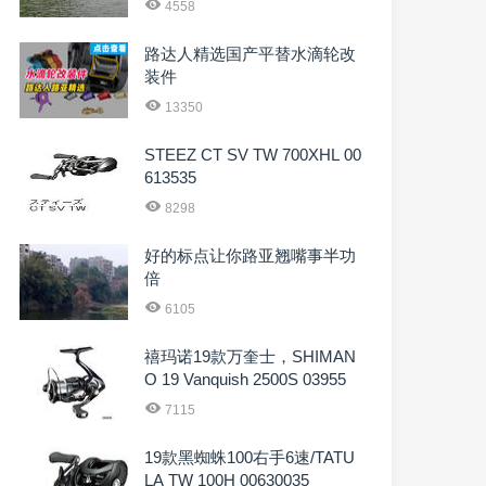
4558
路达人精选国产平替水滴轮改
装件
13350
STEEZ CT SV TW 700XHL 00
613535
8298
好的标点让你路亚翘嘴事半功
倍
6105
禧玛诺19款万奎士，SHIMAN
O 19 Vanquish 2500S 03955
7115
19款黑蜘蛛100右手6速/TATU
LA TW 100H 00630035