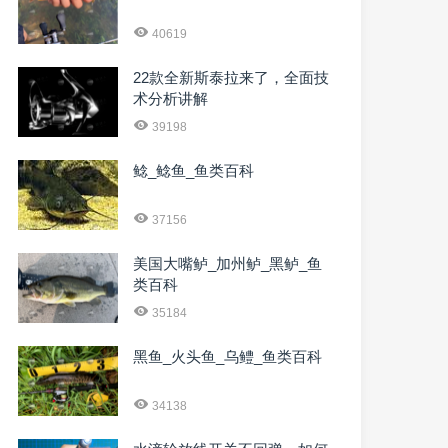
40619
22款全新斯泰拉来了，全面技
术分析讲解
39198
鲶_鲶鱼_鱼类百科
37156
美国大嘴鲈_加州鲈_黑鲈_鱼
类百科
35184
黑鱼_火头鱼_乌鳢_鱼类百科
34138