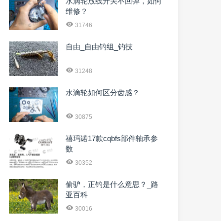
水滴轮放线开关不回弹，如何
维修？
31746
自由_自由钓组_钓技
31248
水滴轮如何区分齿感？
30875
禧玛诺17款cqbfs部件轴承参
数
30352
偷驴，正钓是什么意思？_路
亚百科
30016