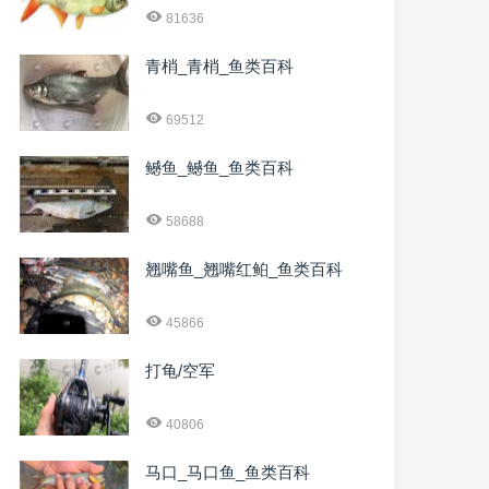
81636
青梢_青梢_鱼类百科
69512
鳡鱼_鳡鱼_鱼类百科
58688
翘嘴鱼_翘嘴红鲌_鱼类百科
45866
打龟/空军
40806
马口_马口鱼_鱼类百科