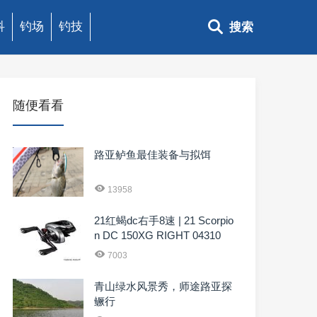
科
钓场
钓技
搜索
随便看看
路亚鲈鱼最佳装备与拟饵
13958
21红蝎dc右手8速 | 21 Scorpio
n DC 150XG RIGHT 04310
7003
青山绿水风景秀，师途路亚探
鳜行