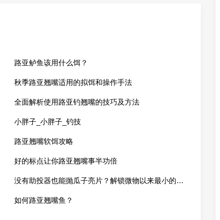
路亚鲈鱼该用什么饵？
秋季路亚翘嘴适用的拟饵和操作手法
全面解析使用路亚钓翘嘴的技巧及方法
小胖子_小胖子_钓技
路亚翘嘴软饵攻略
好的标点让你路亚翘嘴事半功倍
没有助投器也能抛瓜子亮片？解锁微物以来最小的鱼？
如何路亚翘嘴鱼？