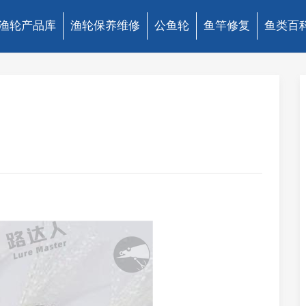
渔轮产品库
渔轮保养维修
公鱼轮
鱼竿修复
鱼类百