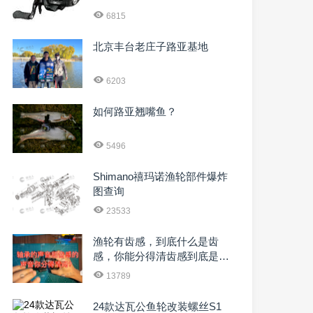
6815
北京丰台老庄子路亚基地
6203
如何路亚翘嘴鱼？
5496
Shimano禧玛诺渔轮部件爆炸
图查询
23533
渔轮有齿感，到底什么是齿
感，你能分得清齿感到底是什
么吗？
13789
24款达瓦公鱼轮改装螺丝S1