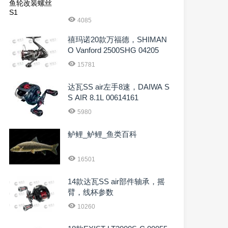
4085
禧玛诺20款万福德，SHIMAN
O Vanford 2500SHG 04205
15781
达瓦SS air左手8速，DAIWA S
S AIR 8.1L 00614161
5980
鲈鲤_鲈鲤_鱼类百科
16501
14款达瓦SS air部件轴承，摇
臂，线杯参数
10260