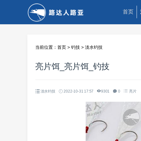
首页
当前位置：
首页
>
钓技
>
淡水钓技
亮片饵_亮片饵_钓技
淡水钓技
2022-10-31 17:57
9301
0
亮片