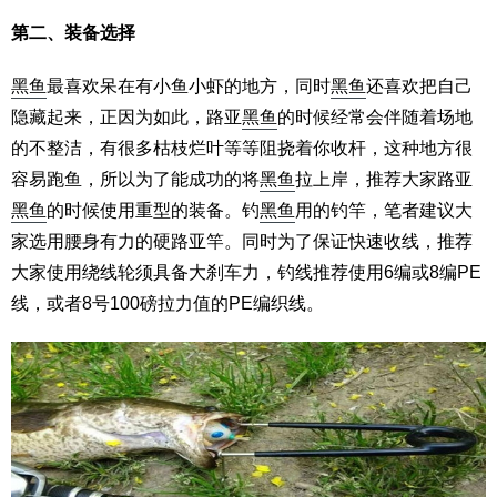
第二、装备选择
黑鱼
最喜欢呆在有小鱼小虾的地方，同时
黑鱼
还喜欢把自己
隐藏起来，正因为如此，路亚
黑鱼
的时候经常会伴随着场地
的不整洁，有很多枯枝烂叶等等阻挠着你收杆，这种地方很
容易跑鱼，所以为了能成功的将
黑鱼
拉上岸，推荐大家路亚
黑鱼
的时候使用重型的装备。钓
黑鱼
用的钓竿，笔者建议大
家选用腰身有力的硬路亚竿。同时为了保证快速收线，推荐
大家使用绕线轮须具备大刹车力，钓线推荐使用6编或8编PE
线，或者8号100磅拉力值的PE编织线。