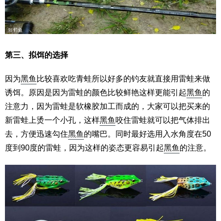
第三、拟饵的选择
因为
黑鱼
比较喜欢吃青蛙所以好多的钓友就直接用雷蛙来做
诱饵。原因是因为雷蛙的颜色比较鲜艳这样更能引起
黑鱼
的
注意力，因为雷蛙是软橡胶加工而成的，大家可以把买来的
新雷蛙上烫一个小孔，这样
黑鱼
咬住雷蛙就可以把气体排出
去，方便迅速勾住
黑鱼
的嘴巴。同时最好选用入水角度在50
度到90度的雷蛙，因为这样的姿态更容易引起
黑鱼
的注意。