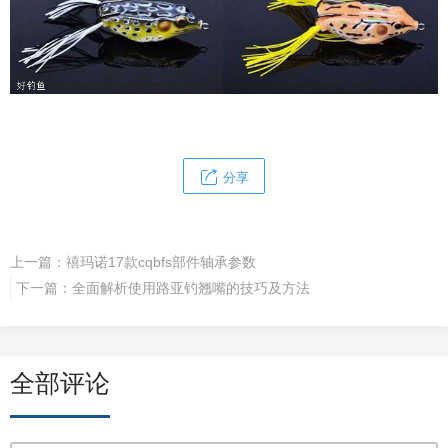
分享
上一篇：
禧玛诺17款cqbfs部件轴承参数
下一篇：
全面解析使用路亚钓翘嘴的技巧及方法
全部评论