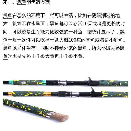
第一、
黑鱼
的生活习性
黑鱼
在恶劣的环境下一样可以生活，比如在阴暗潮湿的地
方，就算不在水里面，
黑鱼
都可以存活10天或者是更长的时
间，可以说是生存能力比较强的一种鱼。据统计显示了，
黑
鱼
一般一次性可以吃掉一条大概100克的草鱼或者是小鲤鱼。
黑鱼
以群体生存，同时不接受外来的
黑鱼
，所以小编去路
黑
鱼
时也是先路上几条大鱼再上几条小鱼。