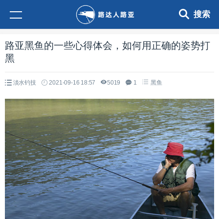
搜索
路亚黑鱼的一些心得体会，如何用正确的姿势打
黑
淡水钓技
2021-09-16 18:57
5019
1
黑鱼