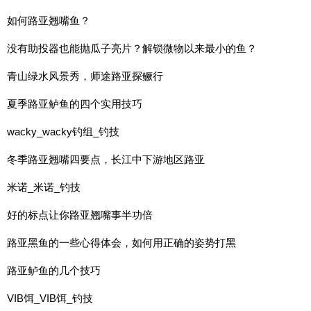
如何路亚翘嘴鱼？
没有助投器也能抛瓜子亮片？解锁微物以来最小的鱼？
青山绿水风景秀，师途路亚探鳜行
夏季路亚鲈鱼的四个实用技巧
wacky_wacky钓组_钓技
冬季路亚翘嘴四要点，长江中下游地区路亚
米诺_米诺_钓技
好的标点让你路亚翘嘴事半功倍
路亚黑鱼的一些心得体会，如何用正确的姿势打黑
路亚鲈鱼的几个技巧
VIB饵_VIB饵_钓技