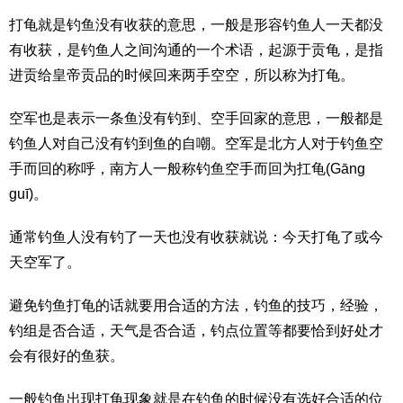
打龟就是钓鱼没有收获的意思，一般是形容钓鱼人一天都没
有收获，是钓鱼人之间沟通的一个术语，起源于贡龟，是指
进贡给皇帝贡品的时候回来两手空空，所以称为打龟。
空军也是表示一条鱼没有钓到、空手回家的意思，一般都是
钓鱼人对自己没有钓到鱼的自嘲。空军是北方人对于钓鱼空
手而回的称呼，南方人一般称钓鱼空手而回为扛龟(Gāng
guī)。
通常钓鱼人没有钓了一天也没有收获就说：今天打龟了或今
天空军了。
避免钓鱼打龟的话就要用合适的方法，钓鱼的技巧，经验，
钓组是否合适，天气是否合适，钓点位置等都要恰到好处才
会有很好的鱼获。
一般钓鱼出现打龟现象就是在钓鱼的时候没有选好合适的位