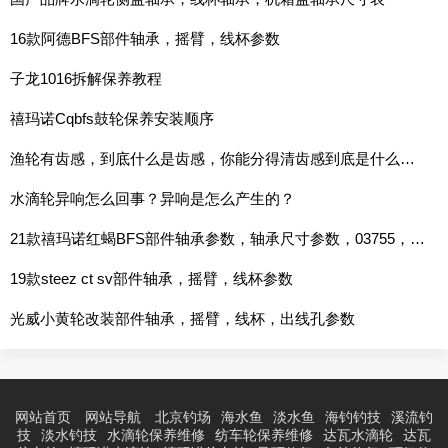
16款阿德BFS部件轴承，摇臂，线杯参数
子龙1016拆解保养教程
禧玛诺Cqbfs鼓轮保养安装顺序
渔轮有齿感，到底什么是齿感，你能分得清齿感到底是什么吗？
水滴轮异响怎么回事？异响是怎么产生的？
21款禧玛诺红蝎BFS部件轴承参数，轴承尺寸参数，03755，03756，03757，03758
19款steez ct sv部件轴承，摇臂，线杯参数
光威小黄轮改装部件轴承，摇臂，线杯，出线孔参数
网站首页
网站导航
北京钓场
海水鱼
淡水鱼
海钓钓技
溪流钓
技
淡水钓技
水滴轮保养维修
纺车轮保养维修
达瓦水滴轮
达瓦