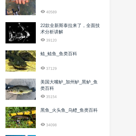
40589
22款全新斯泰拉来了，全面技
术分析讲解
39120
鲶_鲶鱼_鱼类百科
37129
美国大嘴鲈_加州鲈_黑鲈_鱼
类百科
35154
黑鱼_火头鱼_乌鳢_鱼类百科
34098