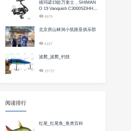
禧玛诺19款万奎士，SHIMAN
O 19 Vanquish C3000SDHHG
03959
8979
北京房山林涧小筑路亚俱乐部
6167
波爬_波爬_钓技
15737
阅读排行
红尾_红尾鱼_鱼类百科