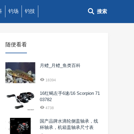
科
钓场
钓技
搜索
随便看看
月鳢_月鳢_鱼类百科
18394
16红蝎左手6速/16 Scorpion 71
03782
4738
国产品牌水滴轮侧盖轴承，线
杯轴承，机箱盖轴承尺寸表