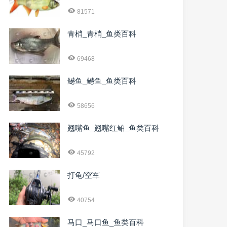
81571
青梢_青梢_鱼类百科
69468
鳡鱼_鳡鱼_鱼类百科
58656
翘嘴鱼_翘嘴红鲌_鱼类百科
45792
打龟/空军
40754
马口_马口鱼_鱼类百科