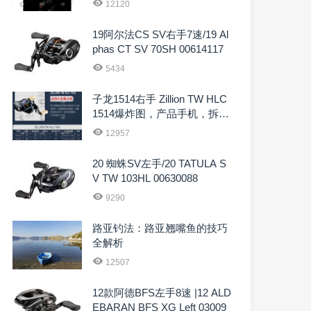
12120
19阿尔法CS SV右手7速/19 Al
phas CT SV 70SH 00614117
5434
子龙1514右手 Zillion TW HLC
1514爆炸图，产品手机，拆解
图
12957
20 蜘蛛SV左手/20 TATULA S
V TW 103HL 00630088
9290
路亚钓法：路亚翘嘴鱼的技巧
全解析
12507
12款阿德BFS左手8速 |12 ALD
EBARAN BFS XG Left 03009