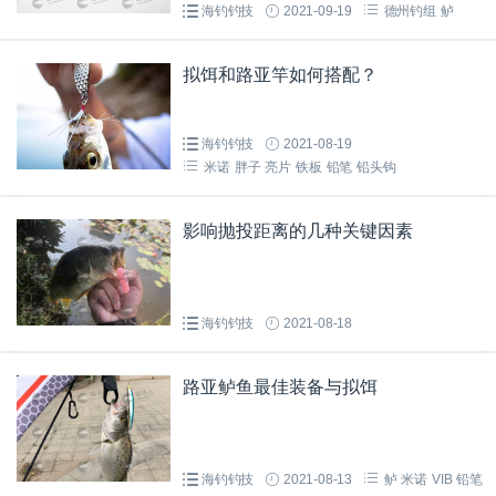
海钓钓技
2021-09-19
德州钓组
鲈
拟饵和路亚竿如何搭配？
海钓钓技
2021-08-19
米诺
胖子
亮片
铁板
铅笔
铅头钩
影响抛投距离的几种关键因素
海钓钓技
2021-08-18
路亚鲈鱼最佳装备与拟饵
海钓钓技
2021-08-13
鲈
米诺
VIB
铅笔