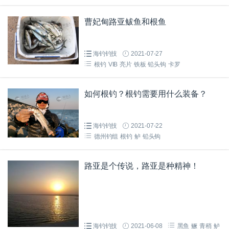
曹妃甸路亚鲅鱼和根鱼
海钓钓技
2021-07-27
根钓
VIB
亮片
铁板
铅头钩
卡罗
如何根钓？根钓需要用什么装备？
海钓钓技
2021-07-22
德州钓组
根钓
鲈
铅头钩
路亚是个传说，路亚是种精神！
海钓钓技
2021-06-08
黑鱼
鳜
青稍
鲈