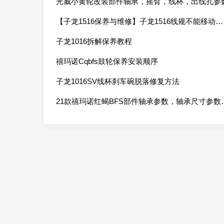
光威小黄轮改装部件轴承，摇臂，线杯，出线孔参
【子龙1516保养与维修】子龙1516线规不能移动，偶尔固定在右侧，需要手动扳过来
子龙1016拆解保养教程
禧玛诺Cqbfs鼓轮保养安装顺序
子龙1016SV线杯刹车碗脱落修复方法
21款禧玛诺红蝎BFS部件轴承参数，轴