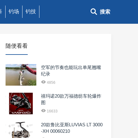
科
钓场
钓技
搜索
随便看看
空军的节奏也能玩出单尾翘嘴
纪录
4856
禧玛诺20款万福德纺车轮爆炸
图
16633
20款鲁比亚斯LUVIAS LT 3000
-XH 00060210