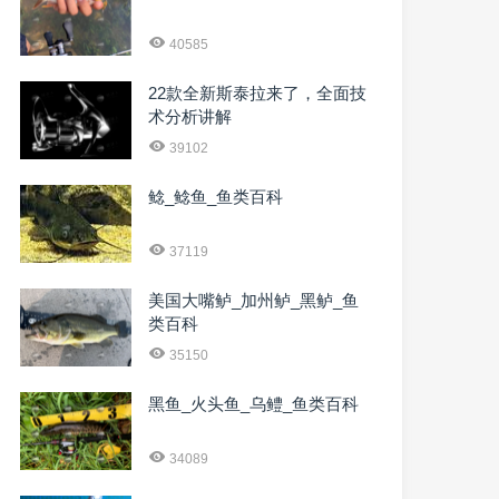
40585
22款全新斯泰拉来了，全面技
术分析讲解
39102
鲶_鲶鱼_鱼类百科
37119
美国大嘴鲈_加州鲈_黑鲈_鱼
类百科
35150
黑鱼_火头鱼_乌鳢_鱼类百科
34089