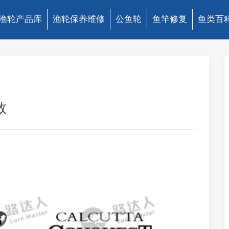
渔轮产品库
渔轮保养维修
公鱼轮
鱼竿修复
鱼类百
数