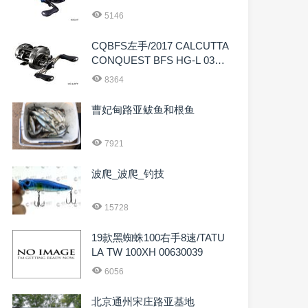
5146
CQBFS左手/2017 CALCUTTA
CONQUEST BFS HG-L 0367
6
8364
曹妃甸路亚鲅鱼和根鱼
7921
波爬_波爬_钓技
15728
19款黑蜘蛛100右手8速/TATU
LA TW 100XH 00630039
6056
北京通州宋庄路亚基地