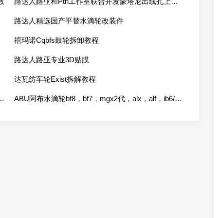
数
路达人路亚和Pth工作室联合开发蒙塔尼出线孔上市了
路达人精选国产平替水滴轮改装件
禧玛诺Cqbfs鼓轮拆卸教程
路达人路亚专业3D贴膜
达瓦纺车轮Exist拆解教程
承尺寸参数，03755，03756，03757，03758
ABU阿布水滴轮bf8，bf7，mgx2代，alx，alf，ib6/7/8，lv7，deez8等