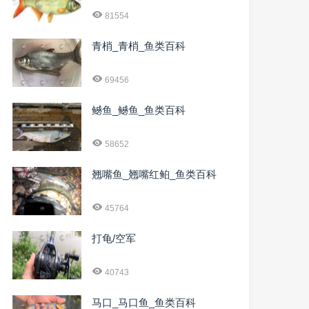
81554
青梢_青梢_鱼类百科
69456
鳡鱼_鳡鱼_鱼类百科
58652
翘嘴鱼_翘嘴红鲌_鱼类百科
45764
打龟/空军
40743
马口_马口鱼_鱼类百科