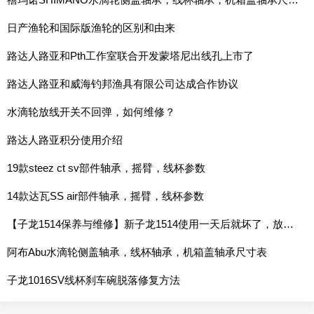
日产渔轮和国际版渔轮的区别和由来
路达人路亚和Pth工作室联合开发蒙塔尼出线孔上市了
路达人路亚和威海钓邦渔具有限公司达成合作协议
水滴轮放线开关不回弹，如何维修？
路达人路亚积分使用介绍
19款steez ct sv部件轴承，摇臂，线杯参数
14款达瓦SS air部件轴承，摇臂，线杯参数
【子龙1514保养与维修】新子龙1514使用一天后就坏了，放线开关无法按下，摇动起来卡卡响
阿布Abu水滴轮侧盖轴承，线杯轴承，机箱盖轴承尺寸表
子龙1016SV线杯刹车碗脱落修复方法