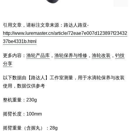
引用文章，请标注文章来源：路达人路亚-
http://www.luremaster.cn/article/72eae7e007d123897f23432
37be4331b.html
更多内容：
渔轮产品库
，
渔轮保养与维修
，
渔轮改装
，
钓技
分享
以下数据由【路达人】工作室测量，用于水滴轮保养与改装
使用，数据仅供参考
整机重量：230g
摇臂长度：100mm
摇臂重量（含握丸）：28g