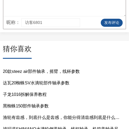
昵称：
发布评论
猜你喜欢
20款steez air部件轴承，摇臂，线杯参数
达瓦20蜘蛛SV水滴轮部件轴承参数
子龙1016拆解保养教程
黑蜘蛛150部件轴承参数
渔轮有齿感，到底什么是齿感，你能分得清齿感到底是什么吗？
禧玛诺SHIMANO水滴轮侧盖轴承，线杯轴承，机箱盖轴承尺寸表