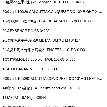
21红蝎dc左手6速 | 21 Scorpion DC 151 LEFT 04307
20款cqdc100/20 CALCUTTA CONQUEST DC 100 RIGHT 04083
12款阿德BFS左手8速 |12 ALDEBARAN BFS XG Left 03009
20款EXSENCE DC SS 04188
20款蒙塔尼左手8速/20 METANIUM XG LH 04117
21款炎月海水专用水滴轮21 ENGETSU 101PG 04301
19款红蝎MGL 19 Scorpion MGL 150XG 04035
18 ALDEBARAN MGL 31HG 03880
20款cqdc101/20CALCUTTA CONQUEST DC 101HG LEFT 04086
14款cq101小金轮 | 14 Calcutta conquest 101 03203
13 METANIUM Right 03044