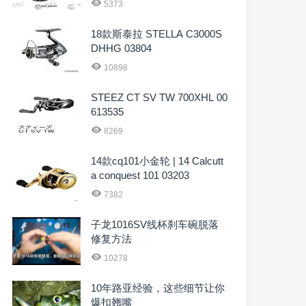
5373
18款斯泰拉 STELLA C3000S
DHHG 03804
10898
STEEZ CT SV TW 700XHL 00
613535
8269
14款cq101小金轮 | 14 Calcutt
a conquest 101 03203
7382
子龙1016SV线杯刹车碗脱落
修复方法
10278
10年路亚经验，这些细节让你
爆扣翘嘴