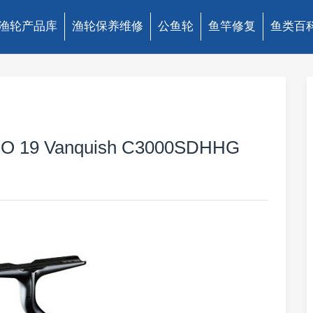
渔轮产品库
渔轮保养维修
公鱼轮
鱼竿修复
鱼类百
9 Vanquish C3000SDHHG