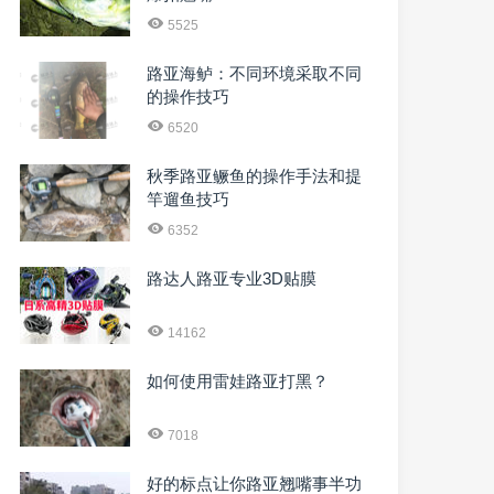
5525
路亚海鲈：不同环境采取不同
的操作技巧
6520
秋季路亚鳜鱼的操作手法和提
竿遛鱼技巧
6352
路达人路亚专业3D贴膜
14162
如何使用雷娃路亚打黑？
7018
好的标点让你路亚翘嘴事半功