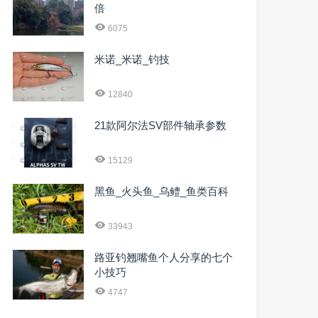
倍
6075
米诺_米诺_钓技
12840
21款阿尔法SV部件轴承参数
15129
黑鱼_火头鱼_乌鳢_鱼类百科
33943
路亚钓翘嘴鱼个人分享的七个
小技巧
4747