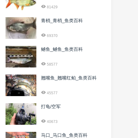
81429
青梢_青梢_鱼类百科
69370
鳡鱼_鳡鱼_鱼类百科
58577
翘嘴鱼_翘嘴红鲌_鱼类百科
45577
打龟/空军
40673
马口_马口鱼_鱼类百科