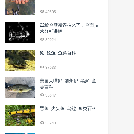
40505
22款全新斯泰拉来了，全面技
术分析讲解
39024
鲶_鲶鱼_鱼类百科
37033
美国大嘴鲈_加州鲈_黑鲈_鱼
类百科
35047
黑鱼_火头鱼_乌鳢_鱼类百科
33943