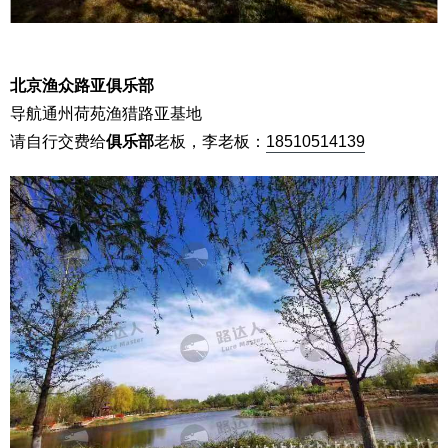
北京渔众路亚俱乐部
导航通州荷苑渔猎路亚基地
请自行交费给
俱乐部
老板，李老板：
18510514139