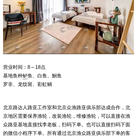
营业时间：8～18点
基地鱼种
鲈
鱼、白鱼、鮰鱼
罗非、龙纹斑、彩虹鲷
北京路达人路亚工作室和北京众渔路亚俱乐部达成合作，北
京地区需要保养渔轮，改装渔轮，维修渔轮，可以直接在渔
众路亚基地直接找李老板，扫码下单。也可以直接扫码下面
的微信小程序下单。所有通过北京渔众路亚俱乐部下单的客