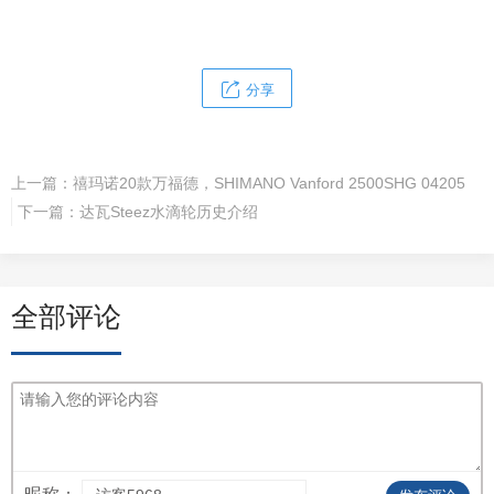
分享
上一篇：
禧玛诺20款万福德，SHIMANO Vanford 2500SHG 04205
下一篇：
达瓦Steez水滴轮历史介绍
全部评论