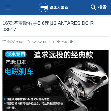
搜索
16安塔雷斯右手5.6速|16 ANTARES DC R
03517
禧玛诺水滴轮
2022-02-18 23:21
7506
0