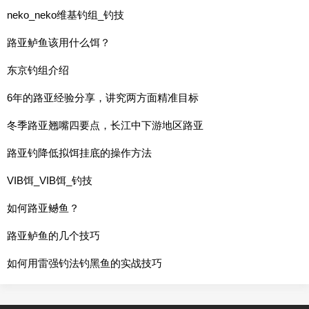
neko_neko维基钓组_钓技
路亚鲈鱼该用什么饵？
东京钓组介绍
6年的路亚经验分享，讲究两方面精准目标
冬季路亚翘嘴四要点，长江中下游地区路亚
路亚钓降低拟饵挂底的操作方法
VIB饵_VIB饵_钓技
如何路亚鳡鱼？
路亚鲈鱼的几个技巧
如何用雷强钓法钓黑鱼的实战技巧