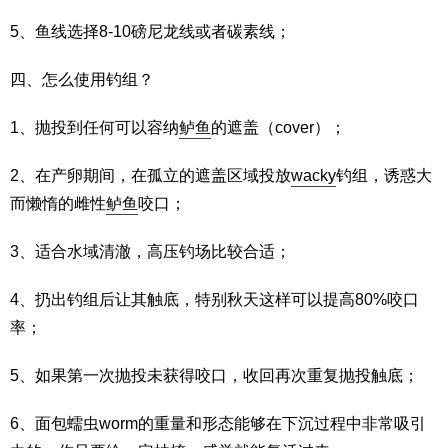
5、鱼线选择8-10磅尼龙线或者碳素线；
四、怎么使用钓组？
1、抛投到任何可以容纳
鲈鱼
的遮盖（cover）；
2、在产卵期间，在孤立的遮盖区域投放
wacky
钓组，诱惑大
而懒惰的雌性
鲈鱼
咬口；
3、适合水域清澈，高压钓场比较合适；
4、扔出钓组后让其触底，特别秋天这样可以提高80%咬口
率；
5、如果第一次抛投未获得咬口，收回再次重复抛投触底；
6、面包蠕虫worm的重量和形态能够在下沉过程中非常吸引