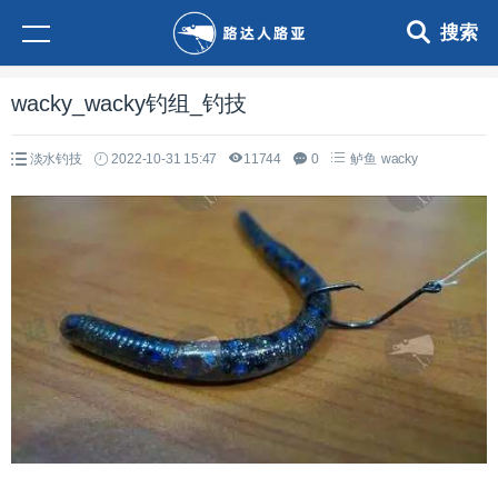
搜索
wacky_wacky钓组_钓技
淡水钓技
2022-10-31 15:47
11744
0
鲈鱼
wacky