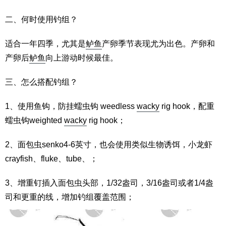
二、何时使用钓组？
适合一年四季，尤其是
鲈鱼
产卵季节表现尤为出色。产卵和
产卵后
鲈鱼
向上游动时候最佳。
三、怎么搭配钓组？
1、使用鱼钩，防挂蠕虫钩 weedless
wacky
rig hook，配重
蠕虫钩weighted
wacky
rig hook；
2、面包虫senko4-6英寸，也会使用类似生物诱饵，小龙虾
crayfish、fluke、tube、；
3、增重钉插入面包虫头部，1/32盎司，3/16盎司或者1/4盎
司和更重的线，增加钓组覆盖范围；