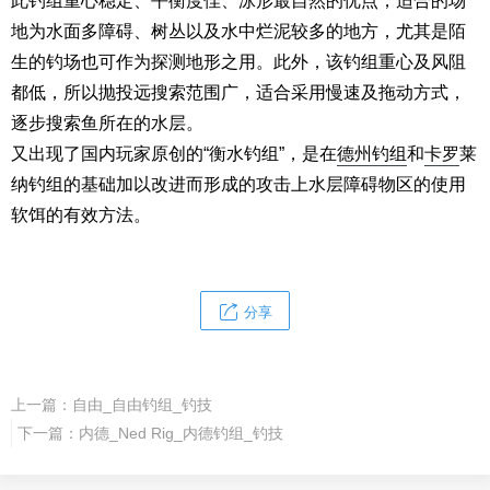
此钓组重心稳定、平衡度佳、泳形最自然的优点，适合的场
地为水面多障碍、树丛以及水中烂泥较多的地方，尤其是陌
生的钓场也可作为探测地形之用。此外，该钓组重心及风阻
都低，所以抛投远搜索范围广，适合采用慢速及拖动方式，
逐步搜索鱼所在的水层。
又出现了国内玩家原创的“衡水钓组”，是在
德州钓组
和
卡罗
莱
纳钓组的基础加以改进而形成的攻击上水层障碍物区的使用
软饵的有效方法。
分享
上一篇：
自由_自由钓组_钓技
下一篇：
内德_Ned Rig_内德钓组_钓技