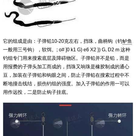
它的组成是由：子弹铅10-20克左右，挡珠，曲柄钩（钓
鲈鱼
一般用三号钩），软饵。; o# ]0 k1 G) e6 X2 }) G, D2 m 这种
钓组专门用来搜索底层及障碍物区。子弹铅并不是铅，而是
用报费的子弹头加工而成的，挡珠又响珠是橡胶制成的通心
豆，加装在子弹铅和钩眼之间，防止子弹铅在搜索过程中不
断地撞击线结，损伤钓组的强度。加入子弹铅的作用一可以
用作远投，二是防止钩子挂底。