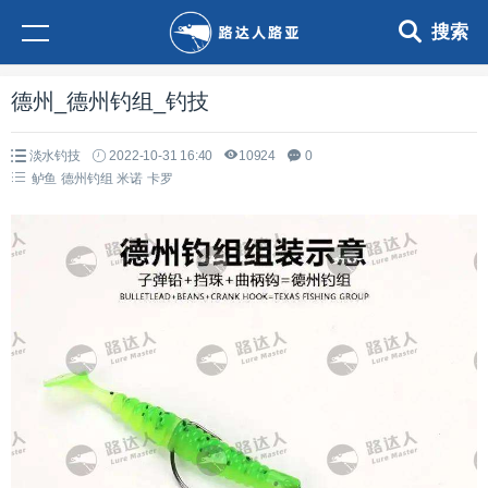
搜索
德州_德州钓组_钓技
淡水钓技
2022-10-31 16:40
10924
0
鲈鱼
德州钓组
米诺
卡罗