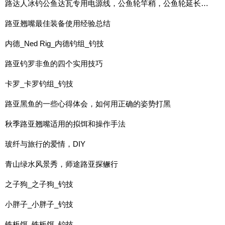
路达人冰钓公鱼达瓦专用电源线，公鱼轮竿稍，公鱼轮延长节，角度转换器产品介绍
路亚翘嘴最佳装备使用经验总结
内德_Ned Rig_内德钓组_钓技
路亚钓罗非鱼的四个实用技巧
卡罗_卡罗钓组_钓技
路亚黑鱼的一些心得体会，如何用正确的姿势打黑
秋季路亚翘嘴适用的拟饵和操作手法
玻纤与旅行的爱情，DIY
青山绿水风景秀，师途路亚探鳜行
之子狗_之子狗_钓技
小胖子_小胖子_钓技
铁板饵_铁板饵_钓技