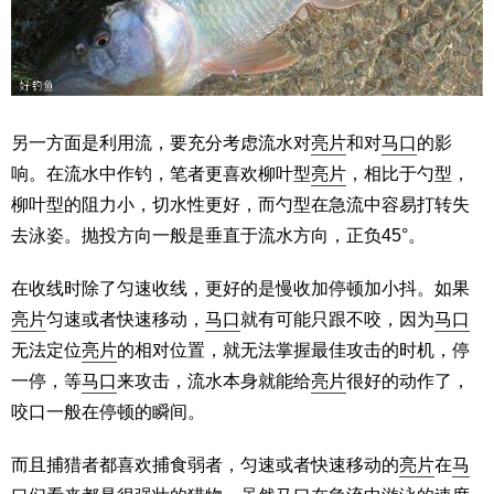
另一方面是利用流，要充分考虑流水对
亮片
和对
马口
的影
响。在流水中作钓，笔者更喜欢柳叶型
亮片
，相比于勺型，
柳叶型的阻力小，切水性更好，而勺型在急流中容易打转失
去泳姿。抛投方向一般是垂直于流水方向，正负45°。
在收线时除了匀速收线，更好的是慢收加停顿加小抖。如果
亮片
匀速或者快速移动，
马口
就有可能只跟不咬，因为
马口
无法定位
亮片
的相对位置，就无法掌握最佳攻击的时机，停
一停，等
马口
来攻击，流水本身就能给
亮片
很好的动作了，
咬口一般在停顿的瞬间。
而且捕猎者都喜欢捕食弱者，匀速或者快速移动的
亮片
在
马