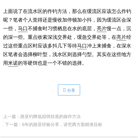
上面说了在流水区的作钓方法，那么在缓流区应该怎么作钓
呢？笔者个人觉得还是慢收加停顿加小抖，因为缓流区会深
一些，
马口
不捕食时习惯栖息在水的底层，
亮片
慢一点，沉
的深一些。重点收索深浅交界处，缓急交界处等，在
亮片
经
过这些重点区时应该多抖几下等待
马口
冲上来捕食，在深水
区笔者会选择柳叶型，浅水区则选择勺型。其实在这些地方
用
米诺
的等硬饵也是一个不错的选择。
分享
上一篇：
路亚钓降低拟饵挂底的操作方法
下一篇：
6年的路亚经验分享，讲究两方面精准目标