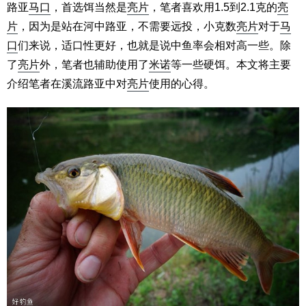
路亚
马口
，首选饵当然是
亮片
，笔者喜欢用1.5到2.1克的
亮
片
，因为是站在河中路亚，不需要远投，小克数
亮片
对于
马
口
们来说，适口性更好，也就是说中鱼率会相对高一些。除
了
亮片
外，笔者也辅助使用了
米诺
等一些硬饵。本文将主要
介绍笔者在溪流路亚中对
亮片
使用的心得。