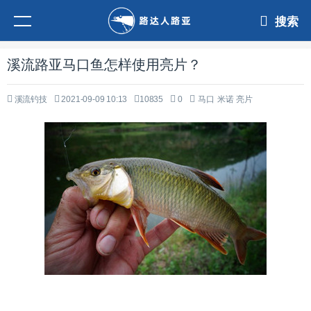
搜索
溪流路亚马口鱼怎样使用亮片？
溪流钓技
2021-09-09 10:13
10835
0
马口
米诺
亮片