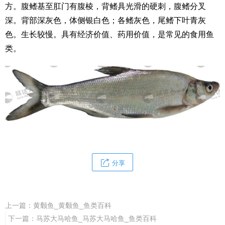
方。腹鳍基至肛门有腹棱，背鳍具光滑的硬刺，腹鳍分叉
深。背部深灰色，体侧银白色；各鳍灰色，尾鳍下叶青灰
色。生长较慢。具有经济价值、药用价值，是常见的食用鱼
类。
分享
上一篇：
黄颡鱼_黄颡鱼_鱼类百科
下一篇：
马苏大马哈鱼_马苏大马哈鱼_鱼类百科