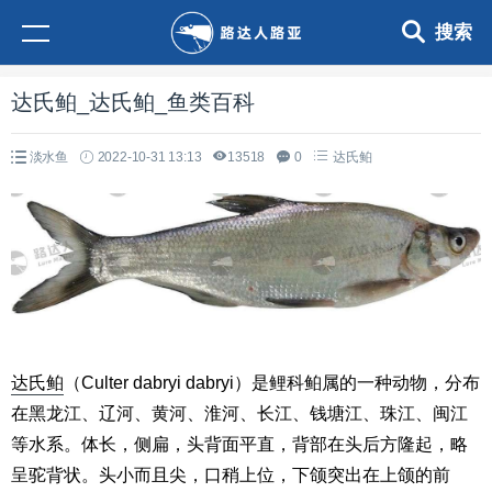
搜索
达氏鲌_达氏鲌_鱼类百科
淡水鱼
2022-10-31 13:13
13518
0
达氏鲌
达氏鲌
（Culter dabryi dabryi）是鲤科鲌属的一种动物，分布
在黑龙江、辽河、黄河、淮河、长江、钱塘江、珠江、闽江
等水系。体长，侧扁，头背面平直，背部在头后方隆起，略
呈驼背状。头小而且尖，口稍上位，下颌突出在上颌的前